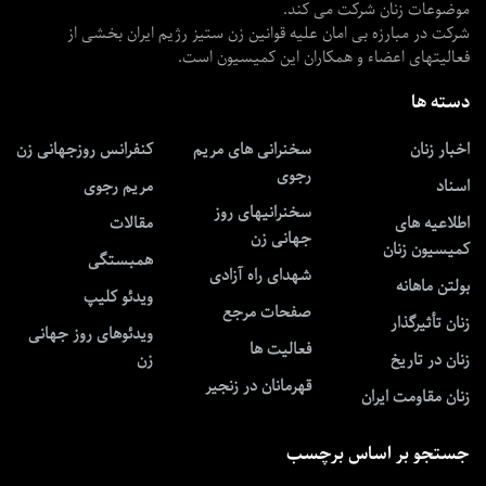
موضوعات زنان شرکت می کند.
شرکت در مبارزه بی امان علیه قوانین زن ستیز رژیم ایران بخشی از
فعالیتهای اعضاء و همکاران این کمیسیون است.
دسته ها
اخبار زنان
سخنرانی های مریم
کنفرانس روزجهانی زن
رجوی
اسناد
مریم رجوی
سخنرانیهای روز
اطلاعیه های
مقالات
جهانی زن
کمیسیون زنان
همبستگی
شهدای راه آزادی
بولتن ماهانه
ویدئو کلیپ
صفحات مرجع
زنان تأثیرگذار
ویدئوهای روز جهانی
فعالیت ها
زنان در تاریخ
زن
قهرمانان در زنجیر
زنان مقاومت ایران
جستجو بر اساس برچسب