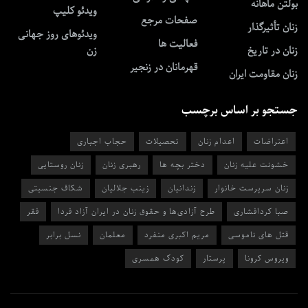
بولتن ماهانه
ویدئو کلیپ
صفحات مرجع
زنان تأثیرگذار
ویدئوهای روز جهانی
فعالیت ها
زنان در تاریخ
زن
قهرمانان در زنجیر
زنان مقاومت ایران
جستجو بر اساس برچسب
اعتراضات
اعدام زنان
تحصیلات
حجاب اجباری
خشونت علیه زنان
دختر بچه ها
رهبری زنان
زنان روستایی
زنان سرپرست خانوار
زندانیان
زینب جلالیان
شکاف جنسیتی
صبا کردافشاری
طرح آزادی‌ها و حقوق زنان در ایران آزاد فردا
فقر
قتل های ناموسی
مریم اکبری منفرد
معلمان
نسل برابر
ویروس کرونا
پرستار
کودک همسری