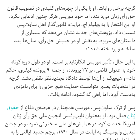
گرچه برخی روایات، او را یکی از چهره‌های کلیدی در تصویب قانون
حق رأی زنان می‌دانند، اما خودِ موریس هرگز چنین ادعایی نکرد.
او این افتخار را به ویلیام اچ. برایت، قانون‌گذار اهل ساوت‌پس
نسبت داد. پژوهش‌های جدید نشان می‌دهد که بسیاری از
داستان‌های مربوط به نقش او در جنبش حق رأی، سال‌ها بعد
ساخته و پرداخته شده‌اند.
با این حال، تأثیر موریس انکارناپذیر است. او در طول دوره کوتاه
خود به عنوان قاضی، بر ۲۷ پرونده، از جمله ۹ پرونده کیفری، حکم
داد—و هیچ‌یک از آن‌ها توسط دادگاه تجدیدنظر نقض نشد. گرچه
در انتخابات بعدی نتوانست حمایت هیچ حزبی را برای نامزدی
به‌دست آورد، اما راهی که گشود، ادامه یافت.
پس از ترک ساوت‌پس، موریس همچنان در عرصه‌ی دفاع از
حقوق
زنان
فعال بود. او به‌عنوان نایب‌رئیس انجمن ملی حق رأی زنان
آمریکا خدمت کرد، در همایش‌های ملی سخنرانی نمود، و در جشن
تبدیل وایومینگ به ایالت در سال ۱۸۹۰، پرچم جدید ایالتی را به