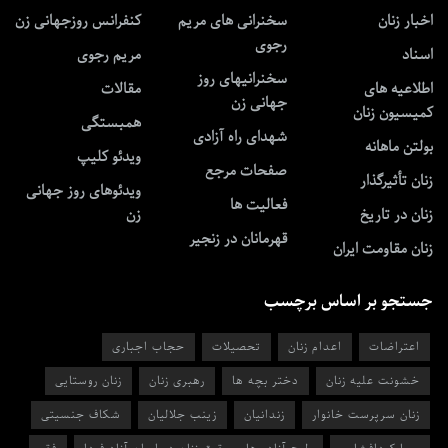
اخبار زنان
سخنرانی های مریم
کنفرانس روزجهانی زن
رجوی
اسناد
مریم رجوی
سخنرانیهای روز
اطلاعیه های
مقالات
جهانی زن
کمیسیون زنان
همبستگی
شهدای راه آزادی
بولتن ماهانه
ویدئو کلیپ
صفحات مرجع
زنان تأثیرگذار
ویدئوهای روز جهانی
فعالیت ها
زنان در تاریخ
زن
قهرمانان در زنجیر
زنان مقاومت ایران
جستجو بر اساس برچسب
اعتراضات
اعدام زنان
تحصیلات
حجاب اجباری
خشونت علیه زنان
دختر بچه ها
رهبری زنان
زنان روستایی
زنان سرپرست خانوار
زندانیان
زینب جلالیان
شکاف جنسیتی