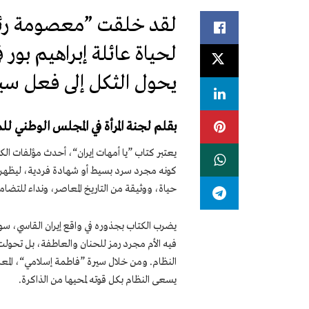
لقد خلقت ”معصومة رئوف“ أ
لحياة عائلة إبراهيم بور ف
يحول الثكل إلى فعل سي
بقلم لجنة المرأة في المجلس الوطني للم
يعتبر كتاب ”يا أمهات إيران“، أحدث مؤلفات ا
كونه مجرد سرد بسيط أو شهادة فردية، ليظهر كف
حياة، ووثيقة من التاريخ المعاصر، ونداء للتضام
يضرب الكتاب بجذوره في واقع إيران القاسي، سواء
فيه الأم مجرد رمز للحنان والعاطفة، بل تحولت إ
النظام. ومن خلال سيرة ”فاطمة إسلامي“، المعر
يسعى النظام بكل قوته لمحيها من الذاكرة.