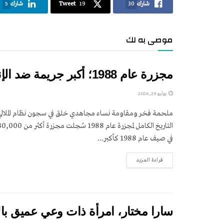
شارك
30
19
Tweet
شارك
5
موصى به لك
مجزرة عام 1988؛ أكبر جريمة ضد الإنسانية لم يتم معاقبة مرتكبيها
يوليو 29, 2026
ملحمة فخر ومقاومة نساء مجاهدي خلق في سجون نظام الملالي ا
في صيف عام 1988 كأكبر...
DETAILS
قراءة المزيد
سارا مختار، امرأة ذات وعي عميق بال