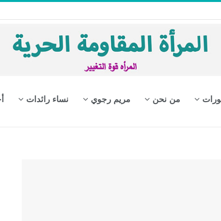
ورات
من نحن
مريم رجوي
نساء رائدات
أ