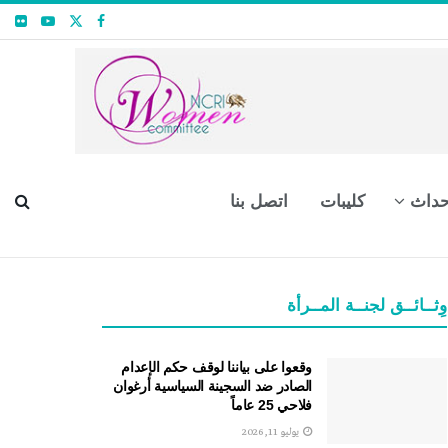
حداث
كليبات
اتصل بنا
وِثــائــق لجنــة المــرأة
وقعوا على بياننا لوقف حكم الإعدام
الصادر ضد السجينة السياسية أرغوان
فلاحي 25 عاماً
يوليو 11, 2026