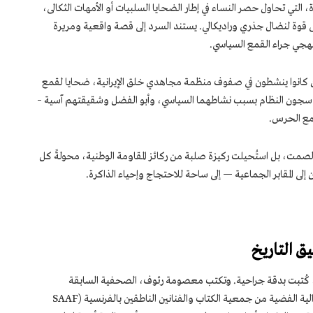
، التي تحاول حصر النساء في إطار الضحايا السلبيات أو الأمهات الثكالى،
ى قوة لنضال جذري وراديكالي. يستند السرد إلى قصة واقعية ومريرة
هجي جراء القمع السياسي.
ين كانوا ينشطون في صفوف منظمة مجاهدي خلق الإيرانية، ضحايا لقمع
في سجون النظام بسبب نشاطهما السياسي، وأبو الفضل وشقيقتهم آسية –
 مع الحرس.
ر بالصمت، بل استُحيلت ركيزة صلبة من ركائز المقاومة الوطنية، محولةً كل
لى المقابر الجماعية — إلى ساحة للاحتجاج وإحياء الذاكرة.
ق التاريخ
فيها، كُتبت بدقة جراحية. وتكتب معصومة رئوف، الصحفية السابقة
والسجينة السياسية السابقة والحائزة على الميدالية الفضية من جمعية الكتاب والفنانين الناطقين بالفرنسية (SAAF