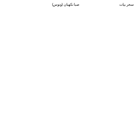
سحر بيات
صبا نكهبان (ونوس)