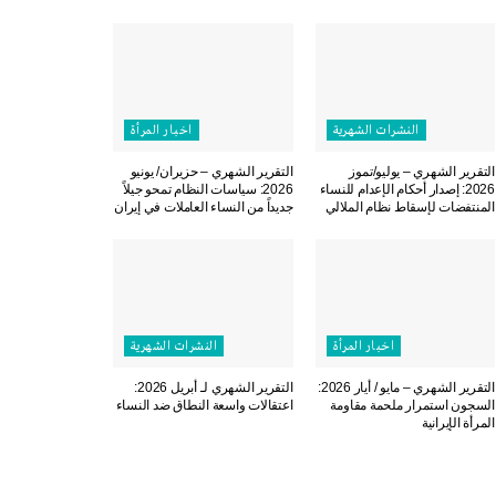
النشرات الشهریة
اخبار المرأة
التقرير الشهري – يوليو/تموز
التقرير الشهري – حزيران/ يونيو
2026: إصدار أحكام الإعدام للنساء
2026: سياسات النظام تمحو جيلاً
المنتفضات لإسقاط نظام الملالي
جديداً من النساء العاملات في إيران
اخبار المرأة
النشرات الشهریة
التقرير الشهري – مايو / أيار 2026:
التقرير الشهري لـ أبريل 2026:
السجون استمرار ملحمة مقاومة
اعتقالات واسعة النطاق ضد النساء
المرأة الإيرانية