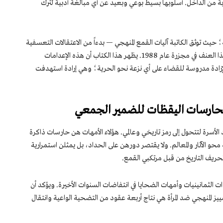
ربة من الداخل. أسلوبها بسيط بوعي وبعيد عن أي مبالغة أدبية لترك
 حيث توثق الكاتبة آليات القمع المنهجي — بدءاً من الاعتقالات التعسفية
والمطاردات القاتلة في الشوارع وصولاً إلى ذروة هذا العنف في مجزرة عام 1988. يظهر هذا الكتاب أن هذه الإعدامات
ً لإرادة مدروسة للقضاء على أي نزعة نحو الحرية؛ وهي إرادة استهدفت
 الحارسات اليقظات للضمير الجمعي
الأسرة لتتحول إلى رمز تاريخي وعالمي. هؤلاء الأمهات هن حارسات ذاكرة
حو الآثار والمعالم. ولا يقتصر دورهن على الحداد، بل يمثلن استمرارية
ريف التاريخ من قبل مرتكبي القمع.
 الثمانينيات وأمهات الضحايا في انتفاضات السنوات الأخيرة. ويؤكد أن
ييز المنهجي ضد المرأة هي نتاج أربعة عقود من التضحية الواعية وانتقال