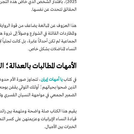
2025)، باقتدار الشخص الذي خاض هذه التج
الحقائق تتحدث عن نفسها.
هذا العزوف عن المبالغة يضاعف من قوة الرواية؛
الجماعية لم تكن أحداثاً عابرة، بل كانت تجليا
النساء المناضلات بشكل خاص.
الأمهات المطالبات بالعدالة؛
في كتاب
يا أمهات إيران
، تتجاوز صورة الأم حدود 
الذين ضحوا بحياتهم؛ أولئك اللواتي يقفن بوجه م
الضمير الجمعي في مواجهة النسيان القسري وتح
يقيم هذا الكتاب صلة واضحة وملهمة بين رائدات
قيادة النساء الإيرانيات وعزيمتهن على كسر التم
الخبرات بين الأجيال.