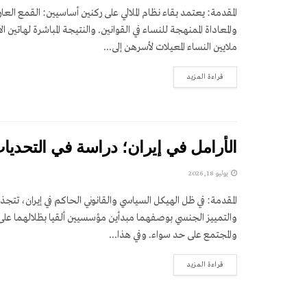
المقدمة: يعتمد بقاء نظام الملالي على ركنين أساسيين: القمع العا
والمعاداة الممنهجة للنساء في القوانين. والنتيجة المباشرة لهاتين ا
ملايين النساء المعيلات لأسرهن إلى...
DETAILS
قراءة المزيد
الأرامل في إيران؛ دراسة في التحديات ا
يوليو 18, 2026
المقدمة: في ظل الهيكل السياسي والقانوني الحاكم في إيران، تتجذر
والتمييز الجنسي بوصفهما مبدأين مؤسسيين ألقيا بظلالهما على 
والمجتمع على حد سواء. وفي هذا...
DETAILS
قراءة المزيد