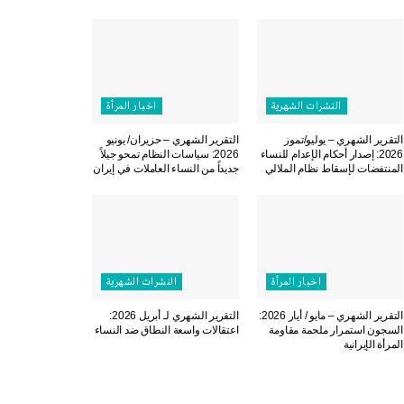
النشرات الشهریة
اخبار المرأة
التقرير الشهري – يوليو/تموز
التقرير الشهري – حزيران/ يونيو
2026: إصدار أحكام الإعدام للنساء
2026: سياسات النظام تمحو جيلاً
المنتفضات لإسقاط نظام الملالي
جديداً من النساء العاملات في إيران
اخبار المرأة
النشرات الشهریة
التقرير الشهري – مايو / أيار 2026:
التقرير الشهري لـ أبريل 2026:
السجون استمرار ملحمة مقاومة
اعتقالات واسعة النطاق ضد النساء
المرأة الإيرانية