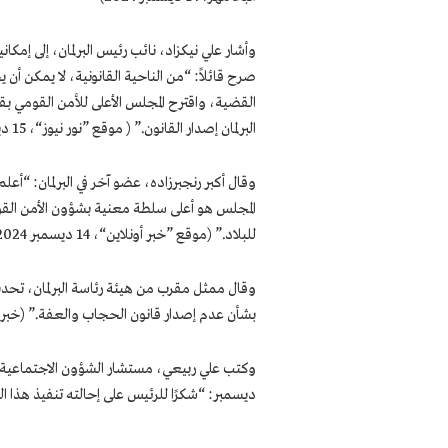
صرح قائلاً: “من الناحية القانونية، لا يمكن أن
القضية، واقترح المجلس الأعلى للأمن القومي بقا
البرلمان إصدار القانون.” ( موقع ”نور نيوز“، 15 ديسمبر 2024)
وقال أكبر رنجبرزاده، عضو آخر في البرلمان: “أع
المجلس هو أعلى سلطة معنية بشؤون الأمن القومي،
للبلاد.” (موقع ”خبر أونلاين“، 14 ديسمبر 2024)
وقال ممثل مقرب من هيئة رئاسة البرلمان، تحد
بشأن عدم إصدار قانون الحجاب والعفة.” (خبر أونلاين، 14 دي
وكتب علي ربيعي، مستشار الشؤون الاجتماعية
ديسمبر: “شكرًا للرئيس على إحالته تنفيذ هذا القا