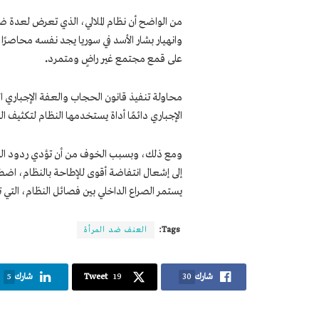
من الواضح أن نظام الملالي، الذي تعرض لعدة ضرب
وانهيار بشار الأسد في سوريا يجد نفسه محاصرً
على قمع مجتمع غير راضٍ ومتمرد
.
محاولة تنفيذ قانون الحجاب والعفة الإجبار
الإجباري دائمًا أداة يستخدمها النظام لتكثيف ا
ومع ذلك، وبسبب الخوف من أن تؤدي ردود الفعل 
يستمر الصراع الداخلي بين فصائل النظام، الت
Tags:
العنف ضد المرأة
شارك
30
19
Tweet
شارك
5