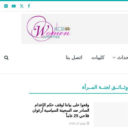
حداث
كليبات
اتصل بنا
وِثــائــق لجنــة المــرأة
وقعوا على بياننا لوقف حكم الإعدام
الصادر ضد السجينة السياسية أرغوان
فلاحي 25 عاماً
يوليو 11, 2026