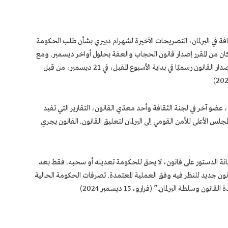
ة في البرلمان، التصريحات الأخيرة لشهرام دبيري بشأن طلب الحكومة
 كان من المقرر إصدار قانون الحجاب والعفة بحلول أواخر ديسمبر. ومع
ذلك، بسبب عطلة البرلمان هذا الأسبوع، سيتم إصدار القانون رسميًا في بداية الأسبوع المقبل، في 21 ديسمبر، من قبل
عضو آخر في لجنة الثقافة وأحد معدّي القانون، التقارير التي تفيد
لس الأعلى للأمن القومي إلى البرلمان لتعليق القانون. القانون يجري
ة الدستور على قانون، لا يحق للحكومة تعديله أو سحبه. فقط بعد
ون جديد للنظر فيه وفق العملية المعتمدة. تصرفات الحكومة الحالية
لطة البرلمان.” (فرارو، 15 ديسمبر 2024)