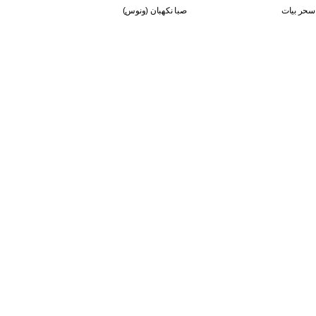
سحر بيات
صبا نكهبان (ونوس)