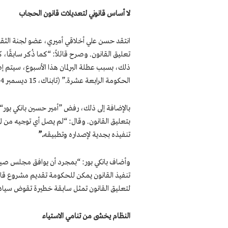
لا أساس قانوني لتعديلات قانون الحجاب
انتقد حسن علي أخلاقي أميري، عضو لجنة الثقاف
تعليق القانون. وصرح قائلاً: “كما ذُكر سابقًا،
الحكومة الرابعة عشرة.” (تابناك، 15 ديسمبر 2024)
بالإضافة إلى ذلك، رفض ”أمير حسين بانكي بور“، 
بتعليق القانون. وقال: “لم يصل أي توجيه من المج
تنفيذه بجدية لإصداره وتطبيقه
.”
وأضاف بانكي بور: “بمجرد أن يوافق مجلس صيان
تنفيذ القانون يمكن للحكومة تقديم مشروع قان
لتعليق القانون تمثل سابقة خطيرة تقوض سيادة القانون وس
النظام يخشى من تنامي الاستياء