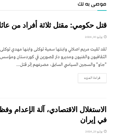
موصى به لك
قتل حكومي: مقتل ثلاثة أفراد من عائ
يوليو 30, 2026
لقد لقيت مريم اصلاني وابنتها سمية توکلی وابنها مهدي توکلی،
الثقافيون والفنيون ومديرو دار المصورين في كوردستان ومؤسس ال
"جاو" والسجين السياسي السابق، مصرعهم إثر قتل...
DETAILS
قراءة المزيد
الاستغلال الاقتصادي، آلة الإعدام وفظا
في إيران
يوليو 23, 2026