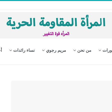
ورات
من نحن
مريم رجوي
نساء رائدات
أ