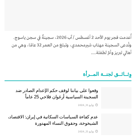
أُعدمت فجر يوم الأحد 2 أغسطس / آب 2026، سجينةٌ في سجن ياسوج.
وتُدعى السجينة مهتاب شيرمحمدي، وتبلغ من العمر 32 عامًا، وهي من
أهالي تبريز وأمّ لطفلة....
وِثــائــق لجنــة المــرأة
وقعوا على بياننا لوقف حكم الإعدام الصادر ضد
السجينة السياسية أرغوان فلاحي 25 عاماً
يوليو 11, 2026
عدم كفاءة السياسات السكانية في إيران: الاقتصاد،
الشيخوخة، وحقوق النساء المهدورة
يوليو 11, 2026