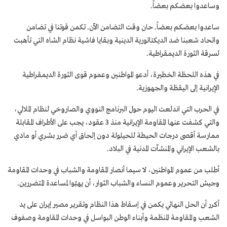
وساعدوا بعضكم بعضاً.
ساعدوا بعضكم بعضاً. حان وقت التضامن الآن. تكمن قوتنا في تضامن
واتحاد شعبنا ضد الديكتاتورية الدينية وبقايا فاشية نظام الشاه التي تأهبت
لسرقة الثورة الديمقراطية.
في هذه اللحظة الخطيرة، أدعو المواطنين وعموم قوى الثورة الديمقراطية
الإيرانية إلى اليقظة والجهوزية.
في الحرب التي اندلعت اليوم حول البرنامج النووي والصاروخي لنظام الملالي،
والتي كشفت عنها المقاومة الإيرانية منذ 3 عقود، يجب على الأطراف المقابلة
ممارسة أقصى درجات الحيطة للحيلولة دون إلحاق أي ضرر بشري أو مادي
بالشعب الإيراني والمنشآت المدنية في البلاد.
أطلب من عموم المواطنين، لا سيما أنصار المقاومة والشباب في وحدات المقاومة
وجيش التحرير وعموم النساء والشباب الثوار، أن يهبّوا لمساعدة المتضررين.
أكرر أن الحل النهائي يكمن في إسقاط هذا النظام وتقرير مصير إيران على يد
الشعب والمقاومة المنظمة وأبناء الوطن البواسل في وحدات المقاومة وصفوف