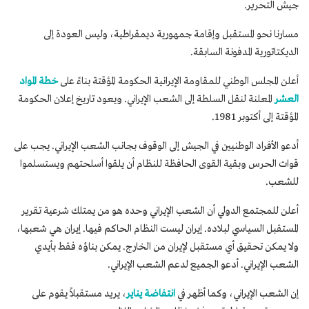
جيش التحرير.
مسارنا نحو المستقبل وإقامة جمهورية ديمقراطية، وليس العودة إلى
الديكتاتورية المدفونة السابقة.
أعلن المجلس الوطني للمقاومة الإيرانية الحكومة المؤقتة بناءً على
خطة المواد
العشر
المعلنة لنقل السلطة إلى الشعب الإيراني. ويعود تاريخ إعلان الحكومة
المؤقتة إلى أكتوبر 1981.
أدعو الأفراد الوطنيين في الجيش إلى الوقوف بجانب الشعب الإيراني. يجب على
قوات الحرس وبقية القوى الحافظة للنظام أن يلقوا أسلحتهم ويستسلموا
للشعب.
أعلن للمجتمع الدولي أن الشعب الإيراني وحده هو من يمتلك شرعية تقرير
المستقبل السياسي لبلاده. إيران ليست النظام الحاكم فيها. إيران هي شعبها،
ولا يمكن تحقيق أي مستقبل لإيران من الخارج. يمكن بناؤه فقط بأيدي
الشعب الإيراني. أدعو الجميع لدعم الشعب الإيراني.
إن الشعب الإيراني، وكما أظهر في
انتفاضة يناير
، يريد مستقبلاً يقوم على