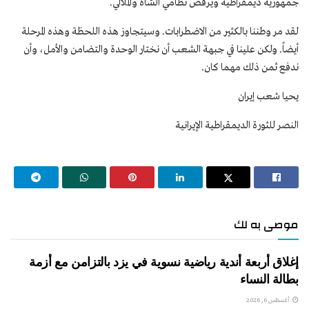
جمهورية ديمقراطية ويرفض نظامي الشاه والملالي.
لقد مر وطننا بالكثير من الاضطرابات. وسيتجاوز هذه اللحظة وهذه المرحلة
أيضاً. ولكن علينا في جبهة الشعب أن نختار الوحدة والتضامن والأمل، وأن
ندفع ثمن ذلك مهما كان.
يحيا شعب إيران
النصر للثورة الديمقراطية الإيرانية
موصى به لك
إغلاق أربعة أندية رياضية نسوية في يزد بالتزامن مع أزمة
بطالة النساء
أغسطس 6, 2026