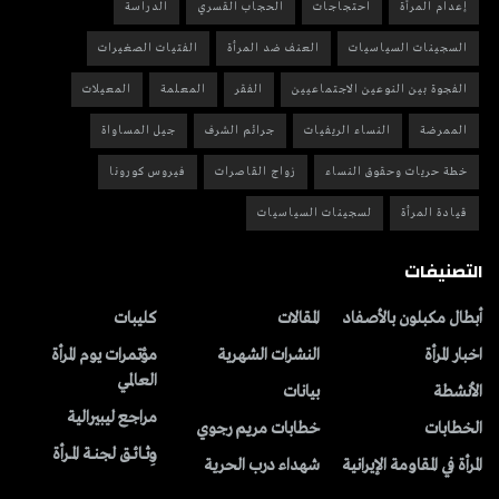
إعدام المرأة
احتجاجات
الحجاب القسري
الدراسة
السجينات السياسيات
العنف ضد المرأة
الفتيات الصغيرات
الفجوة بين النوعين الاجتماعيين
الفقر
المعلمة
المعيلات
الممرضة
النساء الريفيات
جرائم الشرف
جيل المساواة
خطة حريات وحقوق النساء
زواج القاصرات
فيروس كورونا
قيادة المرأة
لسجينات السياسيات
التصنيفات
أبطال مكبلون بالأصفاد
المقالات
کلیبات
اخبار المرأة
النشرات الشهریة
مؤتمرات يوم المرأة
العالمي
الأنشطة
بیانات
مراجع ليبيرالية
الخطابات
خطابات مريم رجوي
وِثــائــق لجنــة المــرأة
المرأة في المقاومة الإيرانية
شهداء درب الحرية