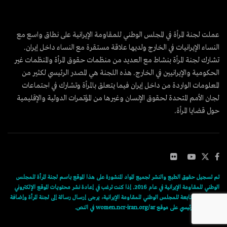
عملت لجنة المرأة في المجلس الوطني للمقاومة الإيرانية على نطاق واسع مع
النساء الإيرانيات في الخارج ولديها علاقة مستقرة مع النساء داخل إيران.
تشارك لجنة المرأة بنشاط مع العديد من منظمات حقوق المرأة والمنظمات غير
الحكومية والإيرانيين في الخارج. هذه اللجنة هي المصدر الرئيسي لكثير من
المعلومات الواردة من داخل إيران فيما يتعلق بالمرأة وتشارك في اجتماعات
لجان الأمم المتحدة لحقوق الإنسان وغيرها من المؤتمرات الدولية والإقليمية
حول قضايا المرأة.
تم تسجيل حقوق الطبع والنشر لجميع المواد المنشورة على هذا الموقع باسم لجنة المرأة للمجلس
الوطني للمقاومة الإيرانية في عام 2016. إذا كنت ترغب في إعادة نشر محتويات الموقع الإلكتروني
للجنة المرأة التابعة للمجلس الوطني للمقاومة الإيرانية، يرجى إرسال رسالة إلى لجنة المرأة وإضافة
رابط المقال الرئيسي على موقع women.ncr-iran.org/ar في النص.