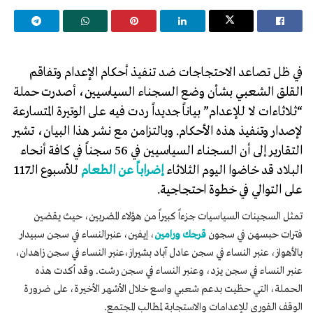
في ظل تصاعد الاحتجاجات ضد تنفيذ أحكام الإعدام وتفاقم
القلق الشعبي بشأن وضع السجناء السياسيين، أصدرت حملة
“ثلاثاءات لا للإعدام” بياناً جديداً ردت فيه على الوتيرة المتسارعة
لإصدار وتنفيذ هذه الأحكام. وبالتزامن مع نشر هذا البيان، تشير
التقارير إلى أن السجناء السياسيين في 56 سجناً في كافة أنحاء
البلاد قد خاضوا اليوم الثلاثاء
إضراباً عن الطعام
للأسبوع الـ117
على التوالي في خطوة احتجاجية.
تمثل السجينات السياسيات جزءاً كبيراً من هؤلاء المضربين، حيث يقضين
فترات حبسهن في سجون
قرجك ورامين
، إيفين، عنبرالنساء في سجن سبيدار
بالأهواز، عنبر النساء في سجن عادل آباد بشيراز،عنبر النساء في سجن زاهدان،
عنبر النساء في سجن يزد، وعنبر النساء في سجن رشت. وقد أكدت هذه
الحملة، التي حظيت بدعم شعبي واسع خلال الأشهر الأخيرة، على ضرورة
الوقف الفوري للإعدامات والاستجابة لمطالب المجتمع.