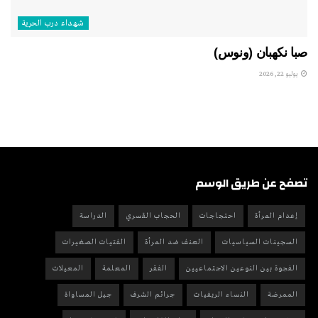
شهداء درب الحرية
صبا نكهبان (ونوس)
يوليو 22, 2026
تصفح عن طريق الوسم
إعدام المرأة
احتجاجات
الحجاب القسري
الدراسة
السجينات السياسيات
العنف ضد المرأة
الفتيات الصغيرات
الفجوة بين النوعين الاجتماعيين
الفقر
المعلمة
المعيلات
الممرضة
النساء الريفيات
جرائم الشرف
جيل المساواة