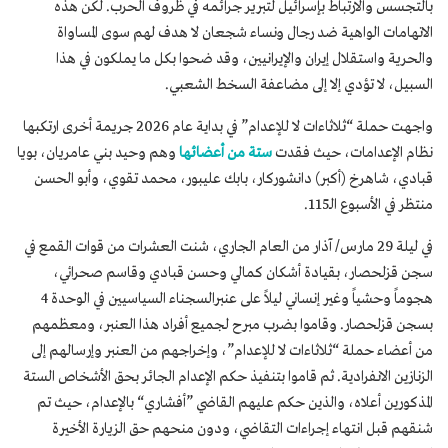
بالتجسس والارتباط بإسرائيل لتبرير جرائمه في ظروف الحرب. لكن هذه
الاتهامات الواهية ضد رجال ونساء شجعان لا هدف لهم سوى المساواة
والحرية واستقلال إيران والإيرانيين، وقد ضحوا بكل ما يملكون في هذا
السبيل، لا تؤدي إلا إلى مضاعفة السخط الشعبي.
واجهت حملة “ثلاثاءات لا للإعدام” في بداية عام 2026 جريمة أخرى ارتكبها
نظام الإعدامات، حيث فقدت
ستة من أعضائها
وهم وحيد بني عامريان، بويا
قبادي، شاهرخ (أكبر) دانشوركار، بابك عليبور، محمد تقوي، وأبو الحسن
منتظر في الأسبوع الـ115.
في ليلة 29 مارس/ آذار من العام الجاري، شنت العشرات من قوات القمع في
سجن قزلحصار، بقيادة أشكان كمالي وحسن قبادي وقاسم صحرائي،
هجوماً وحشياً وغير إنساني ليلاً على عنبرالسجناء السياسيين في الوحدة 4
بسجن قزلحصار. وقاموا بضرب مبرح لجميع أفراد هذا العنبر، ومعظمهم
من أعضاء حملة “ثلاثاءات لا للإعدام”، وإخراجهم من العنبر وإرسالهم إلى
الزنازين الانفرادية. ثم قاموا بتنفيذ حكم الإعدام الجائر بحق الأشخاص الستة
المذكورين أعلاه، والذين حكم عليهم القاضي ”أفشاري“ بالإعدام، حيث تم
شنقهم قبل انتهاء إجراءات التقاضي، ودون منحهم حق الزيارة الأخيرة