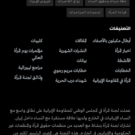
خطة حريات وحقوق النساء
زواج القاصرات
فيروس كورونا
قيادة المرأة
لسجينات السياسيات
التصنيفات
أبطال مكبلون بالأصفاد
المقالات
کلیبات
اخبار المرأة
النشرات الشهریة
مؤتمرات يوم المرأة
العالمي
الأنشطة
بیانات
مراجع ليبيرالية
الخطابات
خطابات مريم رجوي
وِثــائــق لجنــة المــرأة
المرأة في المقاومة الإيرانية
شهداء درب الحرية
عملت لجنة المرأة في المجلس الوطني للمقاومة الإيرانية على نطاق واسع مع
النساء الإيرانيات في الخارج ولديها علاقة مستقرة مع النساء داخل إيران.
تشارك لجنة المرأة بنشاط مع العديد من منظمات حقوق المرأة والمنظمات غير
الحكومية والإيرانيين في الخارج. هذه اللجنة هي المصدر الرئيسي لكثير من