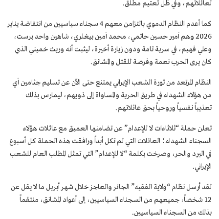
لعائلاتهم، وفي ظل تعتيم مطلق.
كما أعدم النظام الدموي بالتزامن معهم 4 سجناء سياسيين من انتفاضة يناير
2026 وهم أمير حسين حاتمي، محمد أمين بيغلري، شاهين واحد برست،
وعلي فهيم، في سرية تامة ودون زيارة أخيرة، ليثبت أنه وريث خميني الذي
كان يرى الحرب نعمة وفرصة للقتل والمشانق.
النظام المرتعد من ثورة الشعب الإيراني يمتنع حتى الآن عن تسليم جثامين أي
من هؤلاء الشهداء في طريق الحرية والمساواة إلى ذويهم، ليمارس بذلك
تعذيباً نفسياً وروحياً بحق عائلاتهم.
تعلن حملة “ثلاثاءات لا للإعدام” عن تضامنها العميق مع عائلات هؤلاء
السجناء الشهداء؛ العائلات التي لم تكل أبداً ورافقت هذه الحملة كل أسبوع
في البرد والحر، وصرخت بكلمة “لا للإعدام” التي تمثل المطلب العام للشعب
الإيراني.
لقد أرسل نظام “ولاية الفقيه” الجائر والعاجز خلال شهر أبريل ما لا يقل عن
12 شخصاً، جميعهم من السجناء السياسيين، إلى أعواد المشانق، منتقماً
بذلك من السجناء السياسيين.