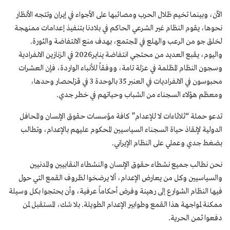
الآن، وبينما تخيم ظلال الحرب ومصائبها على الأجواء في إيران وتتجه الأنظار
نحوها، يقوم النظام غير الشرعي الحاكم في بلادنا بتنفيذ إعدامات ممنهجة
لخلق جو من الرعب والهلع في المجتمع، بهدف منع الانتفاضة والثورة.
واليوم، يقبع العديد من محتجي انتفاضة يناير2026 في الزنازين الانفرادية
وسجون النظام المظلمة في عزلة تامة، ووفقاً للأنباء الواردة، فإن العشرات
محبوسون في الانفراديات في العنبر 35 بالوحدة 3 في قزلحصار وحدها،
ومعظم هؤلاء السجناء من الشباب وحياتهم في خطر جدي.
تدعو حملة “ثلاثاءات لا للإعدام” كافة مؤسسات حقوق الإنسان والمحافل
الدولية لإنقاذ حياة السجناء السياسيين المحكوم عليهم بالإعدام، وتطالب
بضغط جدي وعملي على النظام الإيراني.
نحن نطالب جميع نشطاء حقوق الإنسان والنشطاء النقابيين والمدنيين
والسياسيين وكل من يعارض الإعدام، ألا يرضخوا لظروف القمع التي حول
فيها النظام الشوارع إلى رهينة وفرض أحكاماً عرفية، وأن يحتجوا بكل وسيلة
ممكنة لمواجهة هذا القمع وطوابير الإعدام الطويلة. بلا شك، المستقبل لمن
دفعوا ثمن الحرية.