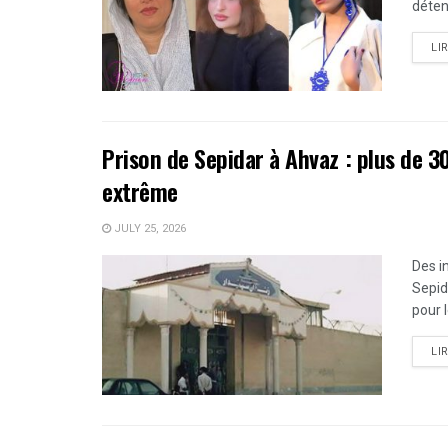
déten
LI
Prison de Sepidar à Ahvaz : plus de 
extrême
JULY 25, 2026
Des i
Sepid
pour 
LI