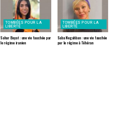
TOMBÉES POUR LA
TOMBÉES POUR LA
LIBERTÉ
LIBERTÉ
Sahar Bayat : une vie fauchée par
Saba Negahban : une vie fauchée
le régime iranien
par le régime à Téhéran