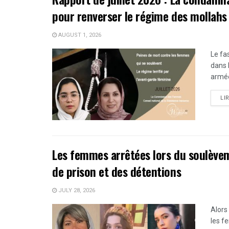
pour renverser le régime des mollahs
AUGUST 1, 2026
Le fa
dans 
armée
LI
Les femmes arrêtées lors du soulèvem
de prison et des détentions
JULY 28, 2026
Alors
les f