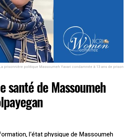
La prisonnière politique Massoumeh Yavari condamnée à 13 ans de prison
 de santé de Massoumeh
Golpayegan
nformation, l’état physique de Massoumeh