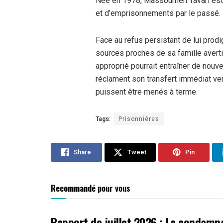
Née en 1978, Massoumeh Yavari est mè
et d’emprisonnements par le passé.
Face au refus persistant de lui prodi
sources proches de sa famille avert
approprié pourrait entraîner de nouv
réclament son transfert immédiat ver
puissent être menés à terme.
Tags:
Prisonnières
Share
Tweet
Pin
Recommandé pour vous
Rapport de juillet 2026 : La condamn