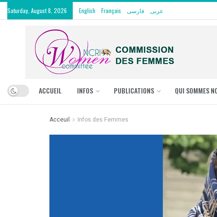
Saturday, August 8, 2026
English
Français
فارسی
عربی
ACCUEIL
INFOS
PUBLICATIONS
QUI SOMMES N
Acceuil
Infos des Femmes