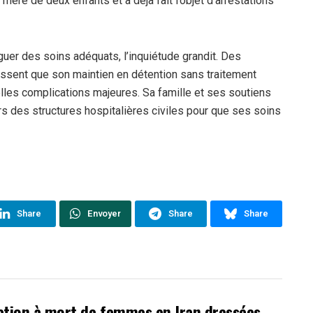
re de deux enfants et a déjà fait l’objet d’arrestations
guer des soins adéquats, l’inquiétude grandit. Des
issent que son maintien en détention sans traitement
elles complications majeures. Sa famille et ses soutiens
s des structures hospitalières civiles pour que ses soins
Share
Envoyer
Share
Share
ation à mort de femmes en Iran dressées