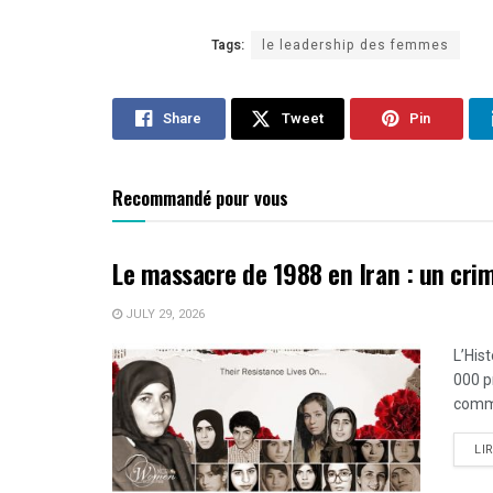
Tags:
le leadership des femmes
Share
Tweet
Pin
Recommandé pour vous
Le massacre de 1988 en Iran : un cri
JULY 29, 2026
L’His
000 p
comme
LI