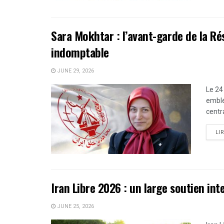
Sara Mokhtar : l’avant-garde de la Ré
indomptable
JUNE 29, 2026
Le 24
emblé
centr
LI
Iran Libre 2026 : un large soutien int
JUNE 25, 2026