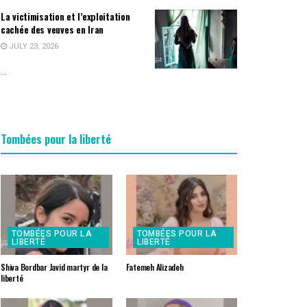
La victimisation et l’exploitation
cachée des veuves en Iran
JULY 23, 2026
...
Tombées pour la liberté
TOMBÉES POUR LA
TOMBÉES POUR LA
LIBERTÉ
LIBERTÉ
Shiva Bordbar Javid martyr de la
Fatemeh Alizadeh
liberté