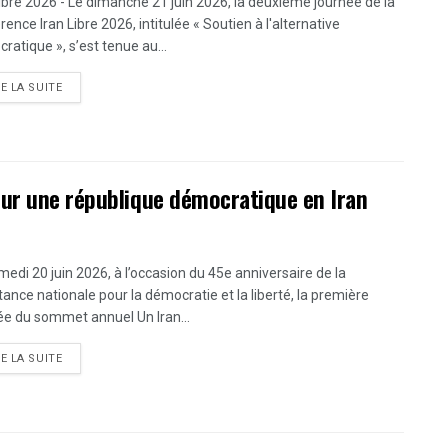
Libre 2026 - Le dimanche 21 juin 2026, la deuxième journée de la
ence Iran Libre 2026, intitulée « Soutien à l'alternative
ratique », s’est tenue au...
DETAILS
RE LA SUITE
our une république démocratique en Iran
medi 20 juin 2026, à l’occasion du 45e anniversaire de la
tance nationale pour la démocratie et la liberté, la première
ée du sommet annuel Un Iran...
DETAILS
RE LA SUITE