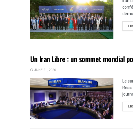
Iran 
confér
démoc
LI
Un Iran Libre : un sommet mondial p
JUNE 21, 2026
Le sa
Résis
journ
LI