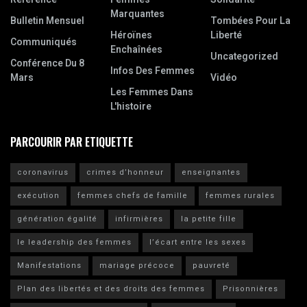
Marquantes
Bulletin Mensuel
Tombées Pour La
Héroïnes
Liberté
Communiqués
Enchaînées
Uncategorized
Conférence Du 8
Infos Des Femmes
Mars
Vidéo
Les Femmes Dans
L'histoire
PARCOURIR PAR ETIQUETTE
coronavirus
crimes d’honneur
enseignantes
exécution
femmes chefs de famille
femmes rurales
génération égalité
infirmières
la petite fille
le leadership des femmes
l’écart entre les sexes
Manifestations
mariage précoce
pauvreté
Plan des libertés et des droits des femmes
Prisonnières