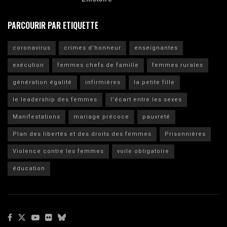
PARCOURIR PAR ETIQUETTE
coronavirus
crimes d’honneur
enseignantes
exécution
femmes chefs de famille
femmes rurales
génération égalité
infirmières
la petite fille
le leadership des femmes
l’écart entre les sexes
Manifestations
mariage précoce
pauvreté
Plan des libertés et des droits des femmes
Prisonnières
Violence contre les femmes
voile obligatoire
éducation