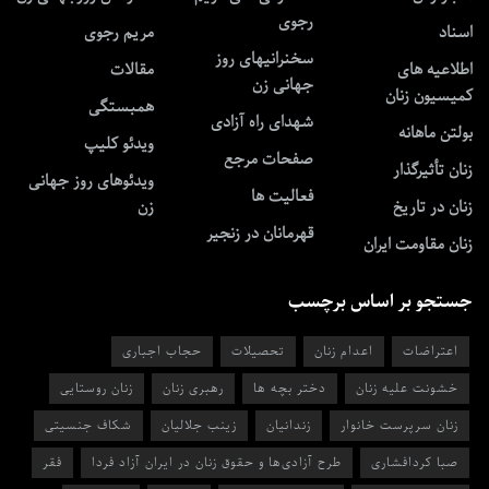
رجوی
اسناد
مریم رجوی
سخنرانیهای روز
اطلاعیه های
مقالات
جهانی زن
کمیسیون زنان
همبستگی
شهدای راه آزادی
بولتن ماهانه
ویدئو کلیپ
صفحات مرجع
زنان تأثیرگذار
ویدئوهای روز جهانی
فعالیت ها
زنان در تاریخ
زن
قهرمانان در زنجیر
زنان مقاومت ایران
جستجو بر اساس برچسب
اعتراضات
اعدام زنان
تحصیلات
حجاب اجباری
خشونت علیه زنان
دختر بچه ها
رهبری زنان
زنان روستایی
زنان سرپرست خانوار
زندانیان
زینب جلالیان
شکاف جنسیتی
صبا کردافشاری
طرح آزادی‌ها و حقوق زنان در ایران آزاد فردا
فقر