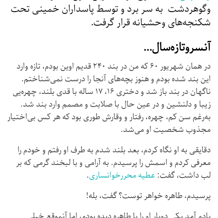
وگوهردشت به سر برد و توسط پاسداران خمینی تحت
شکنجه‌های وحشیانه قرار گرفت.
آنسروتازه‌سال…
در همان شهریور ۶۰ که من در بند ۲۴۰ قدیم اوین بودم، تازه وارد
این بند شده بودم و هنوز بچه‌های آنجا را درست نمی‌شناختم.
ناگهان در بند باز شد و دختری ۱۶، ۱۷ ساله با قدی بلند، چهره‌یی
زیبا و دلنشین و در عین حال با صلابت و مصمم وارد بند شد.
به‌رغم سن کم، چهره، رفتار و وقارش طوری بود که هر کس بی‌اختیار
مجذوب شخصیت او می‌شد.
دقایقی به او نگاه کردم، بعد بلند شدم به طرف او رفتم و خودم را
معرفی کردم و اسمش را پرسیدم. به آرامی و با لبخند گرمی که بر
لب داشت، گفت:
عطیه محررخوانساری
.
پرسیدم، طاهره خواهر توست؟ گفت، بله!
یادم آمد یکی دوبار او را با طاهره دیده بودم، اما آنموقع خیلی