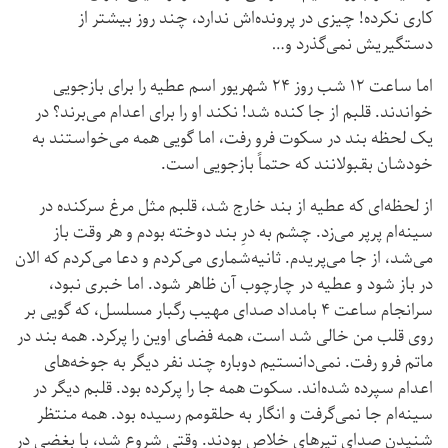
کاری نکرده! چیزی در پرونده‌اش ندارد، چند روز بیشتر از
دستگیریش نمی‌گذرد و…
اما ساعت ۱۲ شب روز ۲۴ شهریور اسم عطیه را برای بازجویی
خواندند. قلبم از جا کنده شد! نکند او را برای اعدام می‌برند؟ در
یک لحظه بند در سکوت فرو رفت، اما گویی همه می‌خواستند به
خودشان بقبولانند که حتماً بازجویی است.
از لحظه‌ای که عطیه از بند خارج شد، قلبم مثل مرغ سرکنده در
سینه‌ام پرپر می‌زد. چشم به درِ بند دوخته بودم و هر وقت باز
می‌شد، از جا می‌پریدم. ثانیه‌شماری می‌کردم و دعا می‌کردم که الان
در باز شود و عطیه در چارچوب آن ظاهر شود. اما خبری نبود،
سرانجام ساعت ۴ بامداد صدای مهیب رگبار مسلسل، که گویی بر
روی قلب من خالی شد است، همه فضای اوین را پرکرد. همه بند در
ماتم فرو رفت. نمی‌دانستیم دوباره چند نفر دیگر به جوخه‌های
اعدام سپرده شده‌اند. سکوت همه جا را پرکرده بود. قلبم دیگر در
سینه‌ام جا نمی‌گرفت و انگار به حلقومم رسیده بود. همه منتظر
شنیدن صدای تیرهای خلاص بودند. وقتی شروع شد، با بغضی در