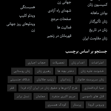
جهانی زن
کمیسیون زنان
همبستگی
شهدای راه آزادی
بولتن ماهانه
ویدئو کلیپ
صفحات مرجع
زنان تأثیرگذار
ویدئوهای روز جهانی
فعالیت ها
زنان در تاریخ
زن
قهرمانان در زنجیر
زنان مقاومت ایران
جستجو بر اساس برچسب
اعتراضات
اعدام زنان
تحصیلات
حجاب اجباری
خشونت علیه زنان
دختر بچه ها
رهبری زنان
زنان روستایی
زنان سرپرست خانوار
زندانیان
زینب جلالیان
شکاف جنسیتی
صبا کردافشاری
طرح آزادی‌ها و حقوق زنان در ایران آزاد فردا
فقر
قتل های ناموسی
مریم اکبری منفرد
معلمان
نسل برابر
ویروس کرونا
پرستار
کودک همسری