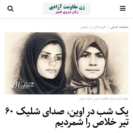
صفحه اصلی
قهرمانان در زنجیر
عطیه (راست) و طاهره محرر خوانساری
یک شب در اوین، صدای شلیک ۶۰
تیر خلاص را شمردیم