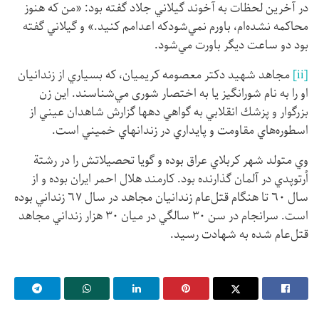
در آخرين لحظات به آخوند گيلاني جلاد گفته بود: «من كه هنوز
محاكمه نشده‌ام، باورم نمي‌شودكه اعدامم كنيد.» و گيلاني گفته
بود دو ساعت ديگر باورت مي‌شود.
[ii]
مجاهد شهيد دكتر معصومه كريميان، كه بسياري از زندانيان
او را به نام شورانگيز يا به اختصار شوری مي‌شناسند. اين زن
بزرگوار و پزشك انقلابي به گواهي دهها گزارش شاهدان عيني از
اسطوره‌هاي مقاومت و پايداري در زندانهاي خميني است.
وي متولد شهر كربلاي عراق بوده و گويا تحصيلاتش را در رشتة
اُرتوپدي در آلمان گذارنده بود. كارمند هلال احمر ايران بوده و از
سال ٦٠ تا هنگام قتل‌عام زندانيان مجاهد در سال ٦٧ زنداني بوده
است. سرانجام در سن ٣٠ سالگي در ميان ٣٠ هزار زنداني مجاهد
قتل‌عام شده به شهادت رسيد.