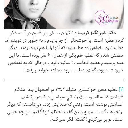
دکتر شورانگیز کریمیان
ناگهان صدای باز شدن در آمد، فکر
کردم عطیه است. با خوشحالی از جا پریدم و به جلوی در دویدم اما
عطیه نبود. خواهرزاده عطیه بود که آنها را با هم برده بودند. دیگر
مطمئن شدم که عطیه هم یکی از همان ۶۰ نفر بوده است. با این
همه پرسیدم عطیه کجاست؟ سکوت کرد و درحالی که به نقطه‌یی
خیره شده بود، گفت: عطیه سرود مجاهد خواند و رفت!
[i]
عطيه محرر خوانساري متولد ١٣٤٢ در اصفهان بود. هنگام
شهادت ١٨ ساله بود. يك زنداني سياسي ديگر دربارة شب
اعدامش نوشته است: وقتي كه صدايش زدند مي‌دانستم كه ديگر
برنخواهد گشت. موقع رفتن گفت: حلالم كن! گفتم اين چه حرفي
است. تو بر مي‌گردي! گفت: فكر نمی‌كنم.