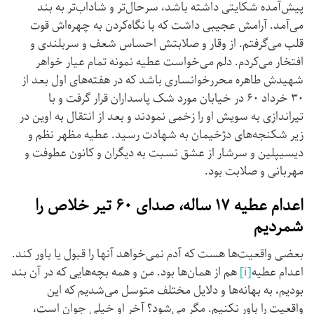
پیش‌آمده شکایتی داشته باشد، سرحال‌تر و شاداب‌تر به بند
می‌آمد. آرامش عجیبی داشت که با نگاه‌کردن به چهره‌اش قوت
قلب می‌گرفتم. از وقار و صلابتش احساس شعف و سربلندی و
افتخار می‌کردم. دلم می‌خواست عطیه نمونه تمام عیار خواهر
شهیدش طاهره محررخوانساری باشد که در هفته‌های اول بعد از
۳۰ خرداد ۶۰ در خیابان مورد شک پاسداران قرار گرفت و با
تیراندازی به سویش او را زخمی نمودند و بعد از انتقال به اوین در
زیر شکنجه‌های دژخیمان به شهادت رسید. عطیه مظهر نظم و
دیسیپلین و سرشار از عشق نسبت به دیگران و کانون عطوفت و
مهربانی و صلابت بود.
اعدام عطیه ۱۷ ساله، صدای ۶۰ تیر خلاص را
شمردیم
بعضی واقعیت‌ها هست که آدم نمی‌خواهد آنها را قبول یا باور کند.
اعدام عطیه
[i]
هم از همان‌ها بود. من و همه بچه‌هایی که در آن بند
بودیم، به بهانه‌ها و دلایل مختلف متوسل می‌شدیم که این
واقعیت را باور نکنیم. مگر می‌شود؟ آخر او خیلی جوان است،