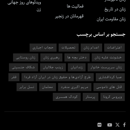
ویدئوهای روز جهانی
فعالیت ها
زنان در تاریخ
زن
قهرمانان در زنجیر
زنان مقاومت ایران
جستجو بر اساس برچسب
اعتراضات
اعدام زنان
تحصیلات
حجاب اجباری
خشونت علیه زنان
دختر بچه ها
رهبری زنان
زنان روستایی
زنان سرپرست خانوار
زندانیان
زینب جلالیان
شکاف جنسیتی
صبا کردافشاری
طرح آزادی‌ها و حقوق زنان در ایران آزاد فردا
فقر
قتل های ناموسی
مریم اکبری منفرد
معلمان
نسل برابر
ویروس کرونا
پرستار
کودک همسری