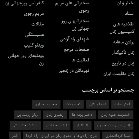
اخبار زنان
سخنرانی های مریم
کنفرانس روزجهانی زن
رجوی
اسناد
مریم رجوی
سخنرانیهای روز
اطلاعیه های
مقالات
جهانی زن
کمیسیون زنان
همبستگی
شهدای راه آزادی
بولتن ماهانه
ویدئو کلیپ
صفحات مرجع
زنان تأثیرگذار
ویدئوهای روز جهانی
فعالیت ها
زنان در تاریخ
زن
قهرمانان در زنجیر
زنان مقاومت ایران
جستجو بر اساس برچسب
اعتراضات
اعدام زنان
تحصیلات
حجاب اجباری
خشونت علیه زنان
دختر بچه ها
رهبری زنان
زنان روستایی
زنان سرپرست خانوار
زندانیان
زینب جلالیان
شکاف جنسیتی
صبا کردافشاری
طرح آزادی‌ها و حقوق زنان در ایران آزاد فردا
فقر