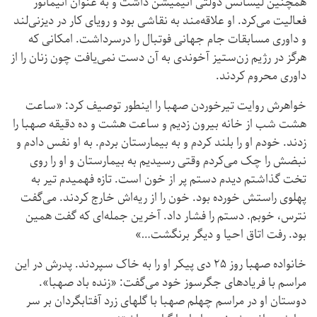
همچنین لیسانس دولتی انیمیشن داشت و به عنوان انیماتور
فعالیت می‌کرد. او علاقه‌مند به نقاشی بود و رویای کار در دیزنی‌لند
و داوری مسابقات جام جهانی فوتبال را درسرداشت. امکانی که
هرگز در رژیم زن‌ستیز آخوندی به آن دست نمی‌یافت چون زنان را از
داوری محروم کردند.
خواهرش روایت تیرخوردن صهبا را اینطور توصیف کرد: «ساعت
هشت شب از خانه بیرون زدیم و ساعت هشت و ده دقیقه صهبا را
زدند. خودم او را بلند کردم و به بیمارستان بردم. به او نفس دادم و
نبضش را چک می‌کردم وقتی رسیدیم به بیمارستان و او را روی
تخت گذاشتم دیدم دستم پر از خون است. تازه فهمیدم تیر به
پهلوی راستش خورده بود. خون را از ریه‌اش خارج کردند. می‌گفت
نترس، خوبم. دستم را فشار داد. آخرین جمله‌ای که گفت همین
بود. رفت اتاق احیا و دیگر برنگشت…»
خانواده صهبا روز ۲۵ دی پیکر او را به خاک سپردند. پدرش در این
مراسم با فریادهای جگرسوز خود می‌گفت: «زنده باد صهبا».
دوستان او در مراسم چهلم صهبا با گلهای زرد آفتابگردان بر سر