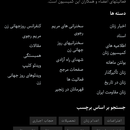
فعالیتهای اعضاء و همکاران این کمیسیون است.
دسته ها
اخبار زنان
سخنرانی های مریم
کنفرانس روزجهانی زن
رجوی
اسناد
مریم رجوی
سخنرانیهای روز
اطلاعیه های
مقالات
جهانی زن
کمیسیون زنان
همبستگی
شهدای راه آزادی
بولتن ماهانه
ویدئو کلیپ
صفحات مرجع
زنان تأثیرگذار
ویدئوهای روز جهانی
فعالیت ها
زنان در تاریخ
زن
قهرمانان در زنجیر
زنان مقاومت ایران
جستجو بر اساس برچسب
اعتراضات
اعدام زنان
تحصیلات
حجاب اجباری