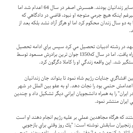
دو دختر منيره ماهها شاهد شكنجه او و ساير زندانيان بودند. همسرش اصغر در سال 64 اعدام شد اما
عليرغم اينكه هيچ جرمي متوجه او نبود، قاضي در دادگاهي كه
به دو سال زندان محكوم كرد اما او هرگز آزاد نشد بلكه بعد از
 1348 در دانشگاه مشهد در رشته ادبيات تحصيل مي كرد سپس براي ادامه تحصيل
به انگلستان رفت و به دانشگاه نيوكاسل راه يافت. اما در سال كه1350 جوان ترين برادرش مسعود توسط
 شد. اين واقعه زندگي او را كاملا دگرگون كرد.
ن افشاگري جنايات رژيم شاه نمود تا بتواند جان زندانيان
دامش حتمي بود را نجات دهد. او به عفو بين الملل در شهر
يران” را به همراه دانشجويان ايراني ديگر تشكيل داد و چندين
 ايران منتشر نمود.
تند كه هرگاه مجاهدين عملي بر عليه رژيم انجام دهند او است
 زنجيران سابقش نوشته است: ”يك روز وقتي براي بازجويي
رفتم دو دختر كوچك موبور ديدم كه بيرون اتاق شكنجه شعبه 7 دفتر بازپرس اوين ايستاده بودند. تعجب