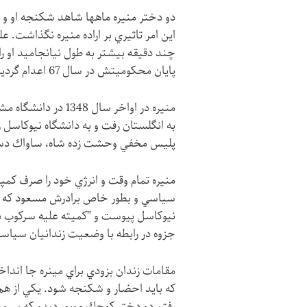
اين امر تاثيري بر اراده منيره نگذاشت. 
چند دقيقه بيشتر به طول نيانجاميد او را 
پايان محكوميتش در سال 67 اعدام گرديد.
منيره در اواخر سال
پليس مخفي وحشت زده شاه، ساواك دستگير
منيره تمام وقت و انرژي خود را صرف كمپي
سياسي و بطور خاص برادرش مسعود كه اع
نيوكاسل پيوست و ”كميته عليه سركوب در ا
جزوه در رابطه با وضعيت زندانيان سياسي
مقامات زندان بزودي براي مينره جا انداخ
كه بايد احضار و شكنجه شود. يكي از هم