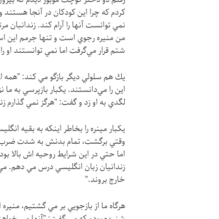
كردم كه چرا اين كودكان در آنجا هستند
نمي توانست آنها را آرام كند. زندانبان مر
من منيره رجوي است و تنها جرمم اين اس
شتم قرار مي‌گرفت اما نمي توانستند او را
يك هم سلولي ديگر بازگو مي كند: ”همه از 
اين را مي‌دانستند. يكبار بازپرسي به ما
لگدي به او زد و گفت: ”هرگز نمي گذارم زن
يكبار مينره را بخاطر اينكه به بقيه انگل
وقتي برگشت، تمام بدنش به شدت ضرب ديده
اما حتي در اين شرايط روحيه اش بالا بود
زندانيان زبان انگليسي درس مي دهم. مي 
خارج بروند.”
هرگاه ما از بازجويي بر مي گشتيم، منيره ا
شنيده بودم كه مي گفت: ”آنها مي خواهند