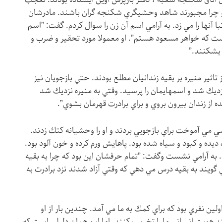
 و چرا مجبورند شاهد وحشيگري شكنجه گران باشند. مادرشان
تبا آنها را مي زد. به آرامي اسم آن زن را سوال كردم. گفت: ”اسم
ت كه خواهر مسعود هستم”. او معمولا مورد تحقير و ضرب و
 بشكنند.”
تاثير منيره بر بقيه زندانيان مطلع بودند. حتي بازجويان نيز
 نزديك شد و اسمهايمان را پرسيد. وقتي به منيره نزديك شد
ده از زندان بيرون بروي و براي برادرت قهرمان بشوي”.
يسي مي آموخت براي بازجويي بردند و او را وحشيانه كتك زدند.
 و كبود و سياه شده بود. پاهايش ورم كرده و خون آلود بود.
. به آرامي نشست وگفت: ”تمام حرفشان اين بود كه چرا به بقيه
گويند به بقيه درس مي دهي كه وقتي آزاد شدند نزد برادرت به
ولين نفري بود كه براي كمك به ما مي آمد. چندين بار از او
 هويت انساني ما را تخريب كنند. اما اين همان دليلي است كه