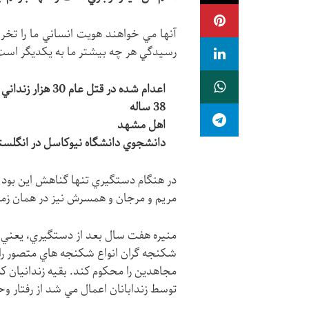
آنها مي خواهند هويت انساني ما را تخر
رسيدگي هر چه بيشتر ما به يكديگر است
اعدام شده در قتل عام 30 هزار زنداني سياسي در سال 67
38 ساله
اهل مشهد
دانشجوي دانشگاه نيوكاسل در انگلست
در هنگام دستگيري تنها گناهش اين بود 
مريم و مرجان و همسرش نيز در همان زم
شكنجه گران انواع شكنجه هاي متصور را بر 
مجاهدين را محكوم كند. بقيه زندانيان ك
توسط زندابانان اعمال مي شد از رفتار و