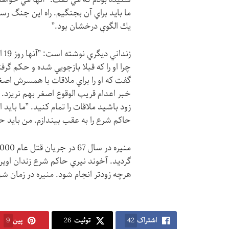
ما بايد براي آن بجنگيم. راه اين جنگ رس
يك الگوي درخشان بود.”
چرا او را كه قبلا بازجويي شده و حكم گرف
گفت كه او را براي ملاقات با همسرش اصغر
خبر اعدام قريب الوقوع اصغر بهم نريزد.
حاكم شرع را به عقب بيندازم. من بايد حكم را در عرض 15
گرديد. آخوند نيري حاكم شرع زندان اوين 
هرچه زودتر انجام شود. منيره در زمان شهادت 38 سال
اشتراک
42
توئیت
26
پین
9