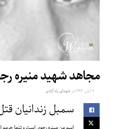
مجاهد شهید منیره رج
۹ آبان, ۱۳۹۴
در
شهدای راه آزادی
سمبل زندانیان قتل
اسم من مينره رجوي است و تنها جرمم 