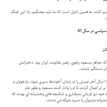
يب كنند به همين دليل است كه ما بايد بجنگيم. راه اين جنگ
.
ان
كه خواهر مسعود رجوي، رهبر مقاومت ايران بود. دخترانش
ان دستگير شدند.
منيره هفت سال بعد از دستگيري، يعني 7 سال آخر عمرش را در زندان آخوندها سپري نمود. بازجويان و
او اعمال كردند تا او را وادار كنند مسعود و بطور عام
ه خود نيز قرباني بدرفتاري و شكنجه هاي وحشيانه اي بودند كه
حشيانه مزدوران با منيره شوكه مي شدند.