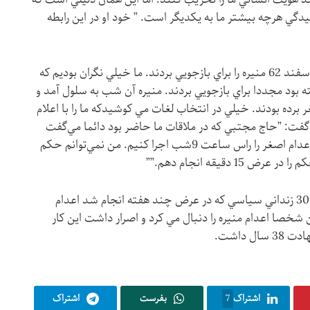
يدگي هرچه بيشتر ما به يكديگر است. ” خود او در اين رابطه
زنداني ديگري نوشته است: ”آنها روز 19 اسفند 62 منيره را براي بازجويي بردند. ما خيلي نگران بوديم كه
ته بود مجددا براي بازجويي بردند. منيره آن شب به سلول آمد و
 برده بودند. خيلي در انتخاب لغات مي كوشيدكه ما را با اعلام
 گفت: ”حاج مجتبي كه در ملاقات ما حاضر بود دائما مي‌گفت
زود باشيد ملاقات را تمام كنيد. ”ما بايد اعدام اصغر را راس ساعت 9شب اجرا كنيم. من نمي‌توانم حكم
 دقيقه انجام دهم.””
منيره در سال 67 در جريان قتل عام 30000 زنداني سياسي كه در عرض چند هفته انجام شد اعدام
شخصا اعدام منيره را دنبال مي كرد و اصرار داشت اين كار
 داشت.
اشتراک
7
بفرست
اشتراک