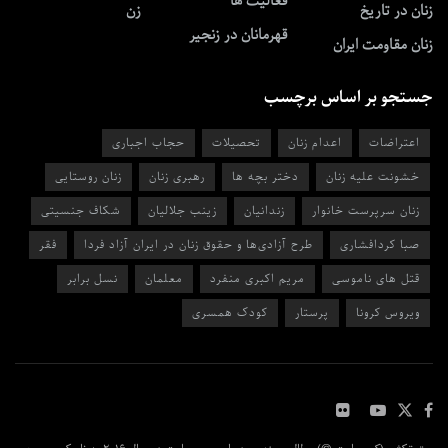
فعالیت ها
زنان در تاریخ
زن
قهرمانان در زنجیر
زنان مقاومت ایران
جستجو بر اساس برچسب
اعتراضات
اعدام زنان
تحصیلات
حجاب اجباری
خشونت علیه زنان
دختر بچه ها
رهبری زنان
زنان روستایی
زنان سرپرست خانوار
زندانیان
زینب جلالیان
شکاف جنسیتی
صبا کردافشاری
طرح آزادی‌ها و حقوق زنان در ایران آزاد فردا
فقر
قتل های ناموسی
مریم اکبری منفرد
معلمان
نسل برابر
ویروس کرونا
پرستار
کودک همسری