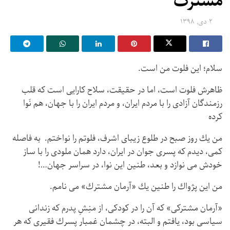
مشترک
۲ دی, ۱۳۹۸
سلام؛ این فلوت من است.
ظاهرش فلوت است، اما در حقیقت، سلاح كارایی است كه قلب
رزمندگان آزادی را با مردم ایران، و مردم ایران را با جهان، هم نَوا
كرده
من يك روز صبح در طلوع زیبای اشرف، فلوتم را نواختم. به فاصله
كمی، دیدم كه پسری جوان در ايران، دارد همان ملودی را با ساز
خودش می نوازد و بعد، طنین این نوا، در سراسر جهان…!
من این پژواك را طنین يك «آرمان مشترك» می نامم.
«آرمان مشتركی» كه آن را در كودكی، از منِشِ پدرم كه زندانی
سياسی بود، یافتم و البته، در چشمان غمبار پسرك فقيری كه هر