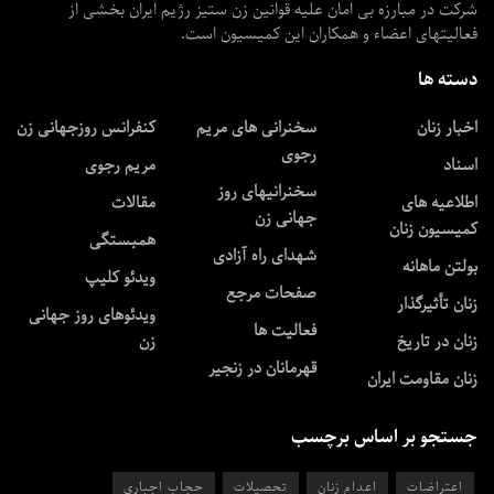
شرکت در مبارزه بی امان علیه قوانین زن ستیز رژیم ایران بخشی از
فعالیتهای اعضاء و همکاران این کمیسیون است.
دسته ها
اخبار زنان
سخنرانی های مریم
کنفرانس روزجهانی زن
رجوی
اسناد
مریم رجوی
سخنرانیهای روز
اطلاعیه های
مقالات
جهانی زن
کمیسیون زنان
همبستگی
شهدای راه آزادی
بولتن ماهانه
ویدئو کلیپ
صفحات مرجع
زنان تأثیرگذار
ویدئوهای روز جهانی
فعالیت ها
زنان در تاریخ
زن
قهرمانان در زنجیر
زنان مقاومت ایران
جستجو بر اساس برچسب
اعتراضات
اعدام زنان
تحصیلات
حجاب اجباری