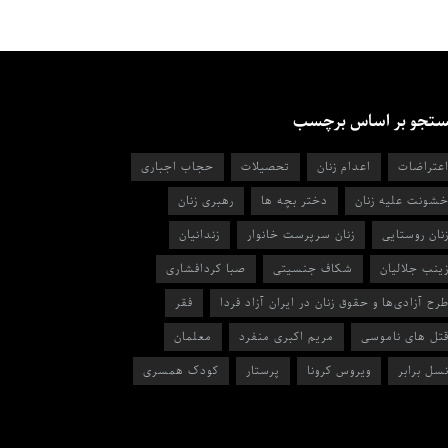
تجو بر اساس برچسب
عتراضات
اعدام زنان
تحصیلات
حجاب اجباری
شونت علیه زنان
دختر بچه ها
رهبری زنان
نان روستایی
زنان سرپرست خانوار
زندانیان
ینب جلالیان
شکاف جنسیتی
صبا کردافشاری
رح آزادی‌ها و حقوق زنان در ایران آزاد فردا
فقر
تل های ناموسی
مریم اکبری منفرد
معلمان
سل برابر
ویروس کرونا
پرستار
کودک همسری