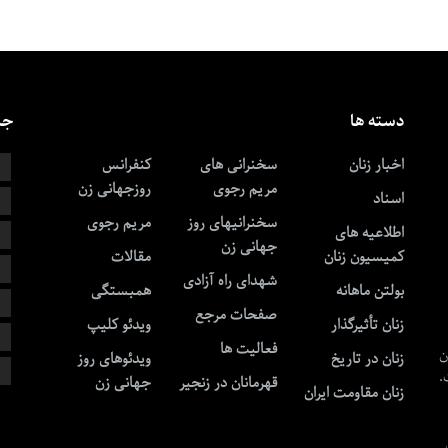
دسته ها
جس
اخبار زنان
سخنرانی های
کنفرانس
ا
مریم رجوی
روزجهانی زن
اسناد
خ
سخنرانیهای روز
مریم رجوی
اطلاعیه های
ز
جهانی زن
کمیسیون زنان
مقالات
ز
شهدای راه آزادی
بولتن ماهانه
همبستگی
ط
صفحات مرجع
زنان تأثیرگذار
ویدئو کلیپ
ق
فعالیت ها
ن
زنان در تاریخ
ویدئوهای روز
ن
.
قهرمانان در زنجیر
جهانی زن
زنان مقاومت ایران