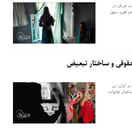
وب عریان در
دو اهرم، سوق
 حقوقی و ساختار تبعیض
ر ایران، زن
ختار خانواده