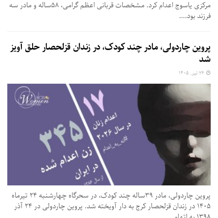
مرکزی یاسوج اعدام کرد. مشخصات قربانی اعظم گرامی، ۵۸ساله و مادر سه
فرزند بود....
پروین چاردولی، مادر چند کودک، در زندان قزلحصار حلق آویز
شد
۲۶ تیر, ۱۴۰۵
پروین چاردولی، مادر ۳۹ساله چند کودک، در سحرگاه چهارشنبه ۲۴ تیرماه
۱۴۰۵ در زندان قزلحصار کرج به دار آویخته شد. پروین چاردولی در ۲۴ آذر
۱۳۹۸ به اتهام...