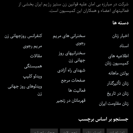
شرکت در مبارزه بی امان علیه قوانین زن ستیز رژیم ایران بخشی از
فعالیتهای اعضاء و همکاران این کمیسیون است.
دسته ها
اخبار زنان
سخنرانی های مریم
کنفرانس روزجهانی زن
رجوی
اسناد
مریم رجوی
سخنرانیهای روز
اطلاعیه های
مقالات
جهانی زن
کمیسیون زنان
همبستگی
شهدای راه آزادی
بولتن ماهانه
ویدئو کلیپ
صفحات مرجع
زنان تأثیرگذار
ویدئوهای روز جهانی
فعالیت ها
زنان در تاریخ
زن
قهرمانان در زنجیر
زنان مقاومت ایران
جستجو بر اساس برچسب
اعتراضات
اعدام زنان
تحصیلات
حجاب اجباری