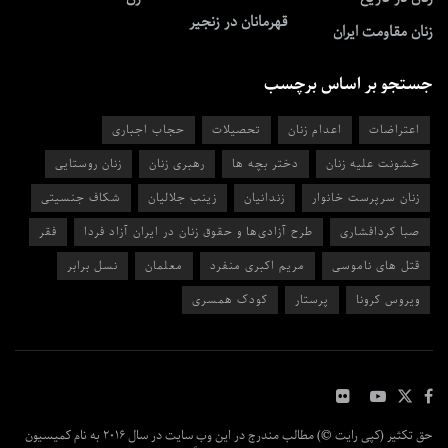
قهرمانان در زنجیر
زنان مقاومت ایران
جستجو بر اساس برچسب
اعتراضات
اعدام زنان
تحصیلات
حجاب اجباری
خشونت علیه زنان
دختر بچه ها
رهبری زنان
زنان روستایی
زنان سرپرست خانوار
زندانیان
زینب جلالیان
شکاف جنسیتی
صبا کردافشاری
طرح آزادی‌ها و حقوق زنان در ایران آزاد فردا
فقر
قتل های ناموسی
مریم اکبری منفرد
معلمان
نسل برابر
ویروس کرونا
پرستار
کودک همسری
حق تکثیر (کپی رایت ©) مطالب مندرج در این وب سایت در سال ۲۰۱۶ به نام کمیسیون