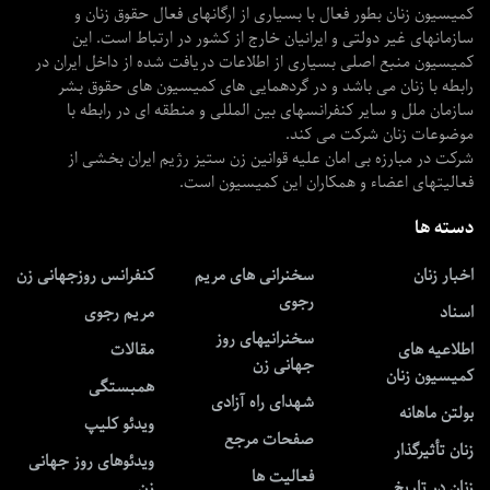
کمیسیون زنان بطور فعال با بسیاری از ارگانهای فعال حقوق زنان و
سازمانهای غیر دولتی و ایرانیان خارج از کشور در ارتباط است. این
کمیسیون منبع اصلی بسیاری از اطلاعات دریافت شده از داخل ایران در
رابطه با زنان می باشد و در گردهمایی های کمیسیون های حقوق بشر
سازمان ملل و سایر کنفرانسهای بین المللی و منطقه ای در رابطه با
موضوعات زنان شرکت می کند.
شرکت در مبارزه بی امان علیه قوانین زن ستیز رژیم ایران بخشی از
فعالیتهای اعضاء و همکاران این کمیسیون است.
دسته ها
اخبار زنان
سخنرانی های مریم
کنفرانس روزجهانی زن
رجوی
اسناد
مریم رجوی
سخنرانیهای روز
اطلاعیه های
مقالات
جهانی زن
کمیسیون زنان
همبستگی
شهدای راه آزادی
بولتن ماهانه
ویدئو کلیپ
صفحات مرجع
زنان تأثیرگذار
ویدئوهای روز جهانی
فعالیت ها
زنان در تاریخ
زن