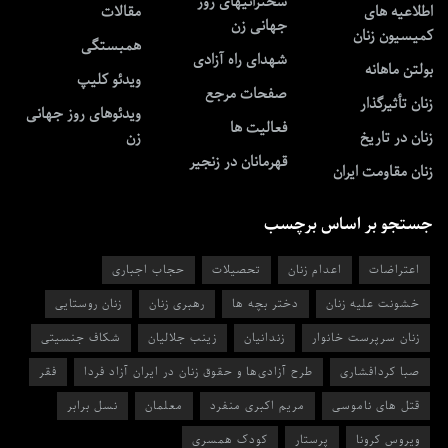
سخنرانیهای روز
اطلاعیه های
مقالات
جهانی زن
کمیسیون زنان
همبستگی
شهدای راه آزادی
بولتن ماهانه
ویدئو کلیپ
صفحات مرجع
زنان تأثیرگذار
ویدئوهای روز جهانی
فعالیت ها
زنان در تاریخ
زن
قهرمانان در زنجیر
زنان مقاومت ایران
جستجو بر اساس برچسب
اعتراضات
اعدام زنان
تحصیلات
حجاب اجباری
خشونت علیه زنان
دختر بچه ها
رهبری زنان
زنان روستایی
زنان سرپرست خانوار
زندانیان
زینب جلالیان
شکاف جنسیتی
صبا کردافشاری
طرح آزادی‌ها و حقوق زنان در ایران آزاد فردا
فقر
قتل های ناموسی
مریم اکبری منفرد
معلمان
نسل برابر
ویروس کرونا
پرستار
کودک همسری