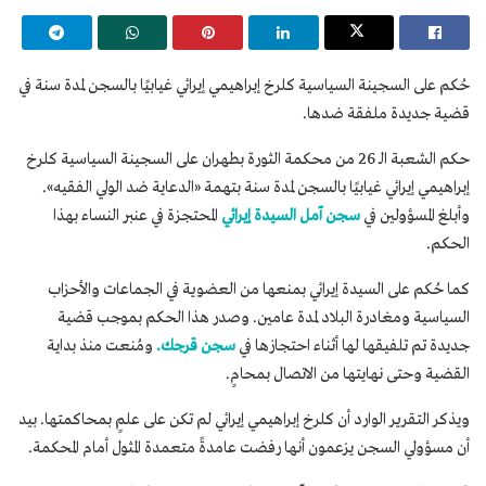
حُكم على السجينة السياسية كلرخ إبراهيمي إيرائي غيابيًا بالسجن لمدة سنة في
قضية جديدة ملفقة ضدها.
حكم الشعبة الـ 26 من محكمة الثورة بطهران على السجينة السياسية كلرخ
إبراهيمي إيرائي غيابيًا بالسجن لمدة سنة بتهمة «الدعاية ضد الولي الفقيه».
وأبلغ المسؤولين في
سجن آمل السيدة إيرائي
المحتجزة في عنبر النساء بهذا
الحكم.
كما حُكم على السيدة إيرائي بمنعها من العضوية في الجماعات والأحزاب
السياسية ومغادرة البلاد لمدة عامين. وصدر هذا الحكم بموجب قضية
جديدة تم تلفيقها لها أثناء احتجازها في
سجن قرجك.
ومُنعت منذ بداية
القضية وحتى نهايتها من الاتصال بمحامٍ.
ويذكر التقرير الوارد أن كلرخ إبراهيمي إيرائي لم تكن على علمٍ بمحاكمتها. بيد
أن مسؤولي السجن يزعمون أنها رفضت عامدةً متعمدة المثول أمام المحكمة.