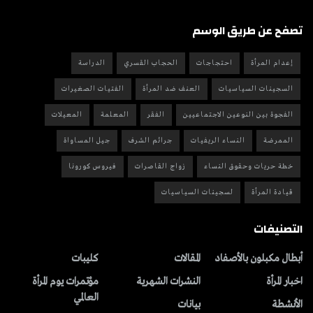
تصفح عن طريق الوسم
إعدام المرأة
احتجاجات
الحجاب القسري
الدراسة
السجينات السياسيات
العنف ضد المرأة
الفتيات الصغيرات
الفجوة بين النوعين الاجتماعيين
الفقر
المعلمة
المعيلات
الممرضة
النساء الريفيات
جرائم الشرف
جيل المساواة
خطة حريات وحقوق النساء
زواج القاصرات
فيروس كورونا
قيادة المرأة
لسجينات السياسيات
التصنيفات
أبطال مكبلون بالأصفاد
المقالات
کلیبات
اخبار المرأة
النشرات الشهریة
مؤتمرات يوم المرأة
العالمي
الأنشطة
بیانات