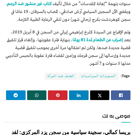
سنوات بتهمة “إهانة المقدسات” من خلال تأليف
كتاب غير منشور ضد الرجم
.
ويقضي الآن السجين السياسي آرش صادقي، المصاب بالسرطان، 19 عامًا في
سجن كوهردشت بكرج (رجائي شهر) دون تلقي الرعاية الطبية اللازمة.
وتم الإفراج عن السيدة كلرخ إبراهيمي إيرائي من السجن في 8 أبريل 2019،
بعد
إضراب عن الطعام لمدة 81 يومًا،
بنهاية فترة عقوبتها، وإلغاء قرار تلفيق
قضية جديدة ضدها. ولكن تم اعتقالها مرة أخرى بموجب تلفيق قضية
جديدة وإرسالها إلى سجن قرجك ورامين لقضاء فترة عقوبة بالحبس التأديبي
مدتها 3 سنوات و 7 أشهر.
Tags:
السجينات السياسيات
العنف ضد المرأة
موصى به لك
بريسا كمالي، سجينة سياسية من سجن يزد المركزي: لقد