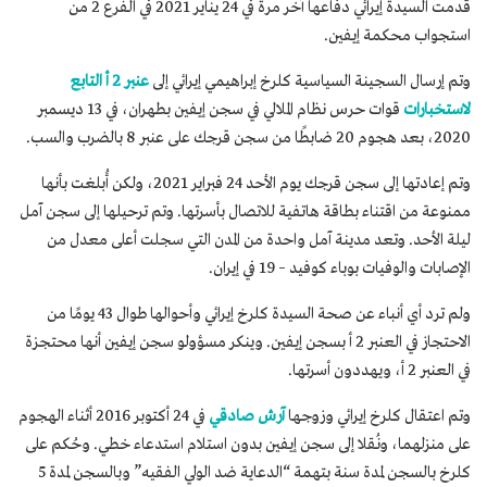
قدمت السيدة إيرائي دفاعها آخر مرة في 24 يناير 2021 في الفرع 2 من
استجواب محكمة إيفين.
وتم إرسال السجينة السياسية كلرخ إبراهيمي إيرائي إلى
عنبر 2 أ التابع
لاستخبارات
قوات حرس نظام الملالي في سجن إيفين بطهران، في 13 ديسمبر
2020، بعد هجوم 20 ضابطًا من سجن قرجك على عنبر 8 بالضرب والسب.
وتم إعادتها إلى سجن قرجك يوم الأحد 24 فبراير 2021، ولكن أُبلغت بأنها
ممنوعة من اقتناء بطاقة هاتفية للاتصال بأسرتها. وتم ترحيلها إلى سجن آمل
ليلة الأحد. وتعد مدينة آمل واحدة من المدن التي سجلت أعلى معدل من
الإصابات والوفيات بوباء كوفيد – 19 في إيران.
ولم ترد أي أنباء عن صحة السيدة كلرخ إيرائي وأحوالها طوال 43 يومًا من
الاحتجاز في العنبر 2 أ بسجن إيفين. وينكر مسؤولو سجن إيفين أنها محتجزة
في العنبر 2 أ، ويهددون أسرتها.
وتم اعتقال كلرخ إيرائي وزوجها
آرش صادقي
في 24 أكتوبر 2016 أثناء الهجوم
على منزلهما، ونُقلا إلى سجن إيفين بدون استلام استدعاء خطي. وحُكم على
كلرخ بالسجن لمدة سنة بتهمة “الدعاية ضد الولي الفقيه” وبالسجن لمدة 5