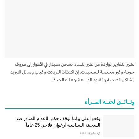
تشير التقارير الواردة من عنبر النساء بسجن سبيدار في الأهواز إلى ظروف
حرجة وغير محتملة للسجينات. إن اكتظاظ النزيلات وغياب وسائل التبريد
المشاكل الصحية والقيود الواسعة جعلت الحياة...
وِثــائــق لجنــة المــرأة
وقعوا على بياننا لوقف حكم الإعدام الصادر ضد
السجينة السياسية أرغوان فلاحي 25 عاماً
يوليو 11, 2026