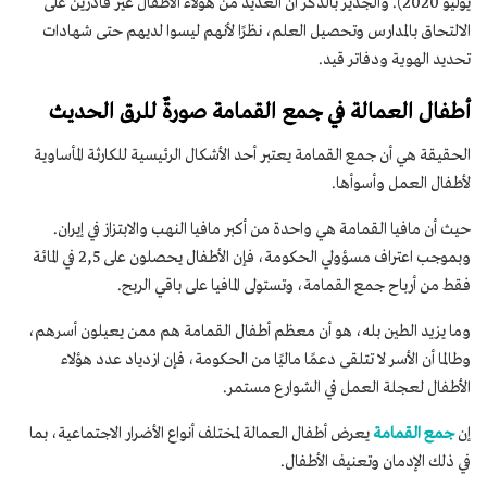
يوليو 2020). والجدير بالذكر أن العديد من هؤلاء الأطفال غير قادرين على
الالتحاق بالمدارس وتحصيل العلم، نظرًا لأنهم ليسوا لديهم حتى شهادات
تحديد الهوية ودفاتر قيد.
أطفال العمالة في جمع القمامة صورةٌ للرق الحديث
الحقيقة هي أن جمع القمامة يعتبر أحد الأشكال الرئيسية للكارثة المأساوية
لأطفال العمل وأسوأها.
حيث أن مافيا القمامة هي واحدة من أكبر مافيا النهب والابتزاز في إيران.
وبموجب اعتراف مسؤولي الحكومة، فإن الأطفال يحصلون على 2,5 في المائة
فقط من أرباح جمع القمامة، وتستولى المافيا على باقي الربح.
وما يزيد الطين بله، هو أن معظم أطفال القمامة هم ممن يعيلون أسرهم،
وطالما أن الأسر لا تتلقى دعمًا ماليًا من الحكومة، فإن ازدياد عدد هؤلاء
الأطفال لعجلة العمل في الشوارع مستمر.
إن
جمع القمامة
يعرض أطفال العمالة لمختلف أنواع الأضرار الاجتماعية، بما
في ذلك الإدمان وتعنيف الأطفال.