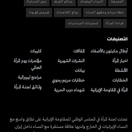
الممرضة
النساء الريفيات
جرائم الشرف
جيل المساواة
خطة حريات وحقوق النساء
زواج القاصرات
فيروس كورونا
قيادة المرأة
لسجينات السياسيات
التصنيفات
أبطال مكبلون بالأصفاد
المقالات
کلیبات
اخبار المرأة
النشرات الشهریة
مؤتمرات يوم المرأة
العالمي
الأنشطة
بیانات
مراجع ليبيرالية
الخطابات
خطابات مريم رجوي
وِثــائــق لجنــة المــرأة
المرأة في المقاومة الإيرانية
شهداء درب الحرية
عملت لجنة المرأة في المجلس الوطني للمقاومة الإيرانية على نطاق واسع مع
النساء الإيرانيات في الخارج ولديها علاقة مستقرة مع النساء داخل إيران.