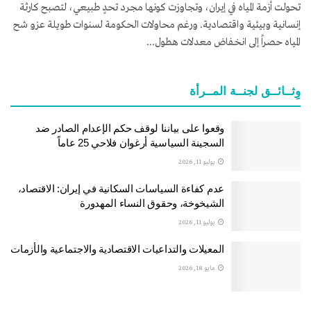
تحولت أزمة المياه في إيران، وتجاوزت كونها مجرد تحدٍ طبيعي، لتصبح كارثة
إنسانية وبيئية واقتصادية. ورغم محاولات الحكومة لسنوات طويلة عزو شح
المياه حصراً إلى انخفاض معدلات هطول...
وِثــائــق لجنــة المــرأة
وقعوا على بياننا لوقف حكم الإعدام الصادر ضد
السجينة السياسية أرغوان فلاحي 25 عاماً
يوليو 11, 2026
عدم كفاءة السياسات السكانية في إيران: الاقتصاد،
الشيخوخة، وحقوق النساء المهدورة
يوليو 11, 2026
المعيلات والتداعيات الاقتصادية والاجتماعية والأزمات
مايو 18, 2026