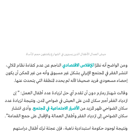
جيش العمال الأطفال الذين يسيرون في الشوارع يكشفون حجم المأساة
ومن الواضح أنه نظرًا
للإفلاس الاقتصادي
الناجم عن عدم كفاءة نظام الملالي،
انتشر الفقر في المجتمع الإيراني بشكل غير مسبوق وأنه من غير الممكن أن يكون
إحصاء مسعودي فريد صحيحًا لأنه لم يحدد المنطقة التي يتحدث عنها.
وقالت شهناز رمارم دون أن تقدم أي حل لزيادة عدد أطفال العمل: ” إن
ازدياد الفقر أجبر سكان المدن على العيش في ضواحي المدن. ونتيجة لزيادة عدد
سكان الضواحي ظهر المزيد من
الأضرار الاجتماعية في المجتمع
. وأدى انتشار
سكان الضواحي إلى ازدياد الفقر وأطفال العمالة والإقبال على جمع القمامة”.
ونتيجة لوجود حكومة استبدادية ناهبة، فإن عجلة ترك أطفال دراستهم