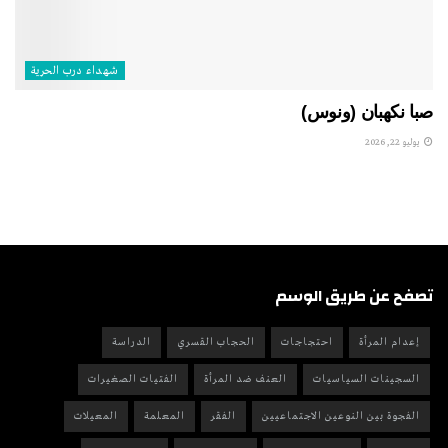
شهداء درب الحرية
صبا نكهبان (ونوس)
يوليو 22, 2026
تصفح عن طريق الوسم
إعدام المرأة
احتجاجات
الحجاب القسري
الدراسة
السجينات السياسيات
العنف ضد المرأة
الفتيات الصغيرات
الفجوة بين النوعين الاجتماعيين
الفقر
المعلمة
المعيلات