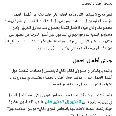
بسجن أطفال العمل.
ففي تاريخ 9 سبتمبر 2020، تم العثور على جثث ثلاثة من أطفال العمل
الأربعة المفقودين في مدينة شاهين شهر في قناة المياه بالقرب من مقبرة بهشت
​​معصومة. وكان هؤلاء الأطفال الثلاثة يعملون عند مفترق الطرق، وكان
مسؤولو البلدية قد زجوا بهم في السجون قبل أسبوع تقريبًا من العثور على
جثثهم. وبعثور الأهالي على جثث هؤلاء الأطفال الأبرياء كشفوا النقاب على الملأ
عن هذه الجريمة الخفية التي ارتكبها مسؤولو البلدية.
جيش أطفال العمل
والجدير بالذكر أن مسؤولى نظام الملالي لا يقدمون إحصاءات شفافة حول
أطفال العمل. بيد أن موكب جيش أطفال العملة، ولاسيما في شوارع المدن
الإيرانية الكبرى، يعبر في حد ذاته عن الحقيقة.
فقبل ثلاث سنوات، قدّر أحد أعضاء مجلس شورى الملالي عدد أطفال العمل
في إيران بما يتراوح بين
3 ملايين إلى 7 ملايين طفل
. (ناهيد تاج الدين، عضوة
هيئة رئاسة اللجنة الاجتماعية بامجلس شورى الملالي– موقع “سلامت نيوز”
الحكومي – 27 سبتمبر 2017).