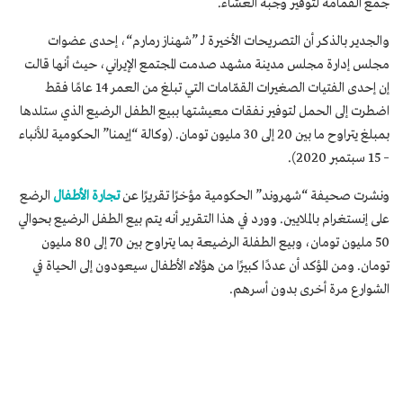
جمع القمامة لتوفير وجبة العشاء.
والجدير بالذكر أن التصريحات الأخيرة لـ ”شهناز رمارم“، إحدى عضوات
مجلس إدارة مجلس مدينة مشهد صدمت المجتمع الإيراني، حيث أنها قالت
إن إحدى الفتيات الصغيرات القمّامات التي تبلغ من العمر 14 عامًا فقط
اضطرت إلى الحمل لتوفير نفقات معيشتها ببيع الطفل الرضيع الذي ستلدها
بمبلغ يتراوح ما بين 20 إلى 30 مليون تومان. (وكالة “إيمنا” الحكومية للأنباء
– 15 سبتمبر 2020).
ونشرت صحيفة “شهروند” الحكومية مؤخرًا تقريرًا عن
تجارة الأطفال
الرضع
على إنستغرام بالملايين. وورد في هذا التقرير أنه يتم بيع الطفل الرضيع بحوالي
50 مليون تومان، وبيع الطفلة الرضيعة بما يتراوح بين 70 إلى 80 مليون
تومان. ومن المؤكد أن عددًا كبيرًا من هؤلاء الأطفال سيعودون إلى الحياة في
الشوارع مرة أخرى بدون أسرهم.