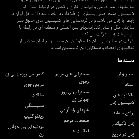
کمیسیون زنان بطور فعال با بسیاری از ارگانهای فعال حقوق زنان و
سازمانهای غیر دولتی و ایرانیان خارج از کشور در ارتباط است. این
کمیسیون منبع اصلی بسیاری از اطلاعات دریافت شده از داخل ایران در
رابطه با زنان می باشد و در گردهمایی های کمیسیون های حقوق بشر
سازمان ملل و سایر کنفرانسهای بین المللی و منطقه ای در رابطه با
موضوعات زنان شرکت می کند.
شرکت در مبارزه بی امان علیه قوانین زن ستیز رژیم ایران بخشی از
فعالیتهای اعضاء و همکاران این کمیسیون است.
دسته ها
اخبار زنان
سخنرانی های مریم
کنفرانس روزجهانی زن
رجوی
اسناد
مریم رجوی
سخنرانیهای روز
اطلاعیه های
مقالات
جهانی زن
کمیسیون زنان
همبستگی
شهدای راه آزادی
بولتن ماهانه
ویدئو کلیپ
صفحات مرجع
زنان تأثیرگذار
ویدئوهای روز جهانی
فعالیت ها
زنان در تاریخ
زن