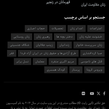
قهرمانان در زنجیر
زنان مقاومت ایران
جستجو بر اساس برچسب
اعتراضات
اعدام زنان
تحصیلات
حجاب اجباری
خشونت علیه زنان
دختر بچه ها
رهبری زنان
زنان روستایی
زنان سرپرست خانوار
زندانیان
زینب جلالیان
شکاف جنسیتی
صبا کردافشاری
طرح آزادی‌ها و حقوق زنان در ایران آزاد فردا
فقر
قتل های ناموسی
مریم اکبری منفرد
معلمان
نسل برابر
ویروس کرونا
پرستار
کودک همسری
حق تکثیر (کپی رایت ©) مطالب مندرج در این وب سایت در سال ۲۰۱۶ به نام کمیسیون
زنان شورای ملی مقاومت به ثبت رسیده است. لطفاً در صورت تمایل به باز نشر و باز