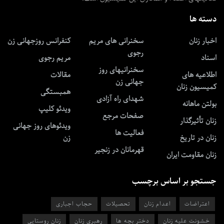
دسته ها
اخبار زنان
سخنرانی های مریم
کنفرانس روزجهانی زن
رجوی
اسناد
مریم رجوی
سخنرانیهای روز
اطلاعیه های
مقالات
جهانی زن
کمیسیون زنان
همبستگی
شهدای راه آزادی
بولتن ماهانه
ویدئو کلیپ
صفحات مرجع
زنان تأثیرگذار
ویدئوهای روز جهانی
فعالیت ها
زنان در تاریخ
زن
قهرمانان در زنجیر
زنان مقاومت ایران
جستجو بر اساس برچسب
اعتراضات
اعدام زنان
تحصیلات
حجاب اجباری
خشونت علیه زنان
دختر بچه ها
رهبری زنان
زنان روستایی