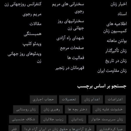
اخبار زنان
سخنرانی های مریم
کنفرانس روزجهانی زن
رجوی
اسناد
مریم رجوی
سخنرانیهای روز
اطلاعیه های
مقالات
جهانی زن
کمیسیون زنان
همبستگی
شهدای راه آزادی
بولتن ماهانه
ویدئو کلیپ
صفحات مرجع
زنان تأثیرگذار
ویدئوهای روز جهانی
فعالیت ها
زنان در تاریخ
زن
قهرمانان در زنجیر
زنان مقاومت ایران
جستجو بر اساس برچسب
اعتراضات
اعدام زنان
تحصیلات
حجاب اجباری
خشونت علیه زنان
دختر بچه ها
رهبری زنان
زنان روستایی
زنان سرپرست خانوار
زندانیان
زینب جلالیان
شکاف جنسیتی
صبا کردافشاری
طرح آزادی‌ها و حقوق زنان در ایران آزاد فردا
فقر