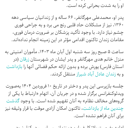
او را به شدت بحرانی کرده است.
پدر او، محمدعلی مهرگانفر، ۶۶ ساله و از زندانیان سیاسی دهه
۱۳۶۰، نیز از مشکلات حاد قلبی رنج می برد و به جراحی فوری
چشم نیاز دارد. با وجود تأکید پزشکان بر ضرورت درمان فوری،
مقامات زندان تاکنون اقدامی مؤثر در این زمینه انجام نداده‌اند.
ساعت ۵ صبح روز سه شنبه اول آبان ماه ۱۴۰۳، مأموران امنیتی به
منزل خانم هدی مهرگانفر و پدر ایشان در شهرستان
زرقان
(در
استان فارس) یورش برده و بدون ارائه حکم قضائی آنها را
بازداشت
و به
زندان عادل آباد شیراز
منتقل کردند.
جلسه بازپرسی این پدر و دختر در تاریخ ۱۰ فروردین ۱۴۰۴ به‌صورت
ویدئوکنفرانس برگزار شده و در جریان آن، اتهام «ارتباط با یکی از
گروه‌های مخالف نظام» به آنان تفهیم شده است. با وجود
گذشت
چندین ماه از بازداشت
، تاکنون امکان آزادی موقت با قرار وثیقه نیز
برای آنان فراهم نشده است.
ادامه وضعیت بلاتکلیف این دو زندانی سیاسی، در کنار نبود