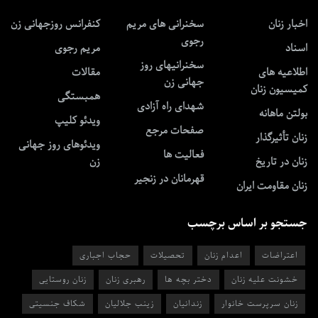
اخبار زنان
سخنرانی های مریم
کنفرانس روزجهانی زن
رجوی
اسناد
مریم رجوی
سخنرانیهای روز
اطلاعیه های
مقالات
جهانی زن
کمیسیون زنان
همبستگی
شهدای راه آزادی
بولتن ماهانه
ویدئو کلیپ
صفحات مرجع
زنان تأثیرگذار
ویدئوهای روز جهانی
فعالیت ها
زنان در تاریخ
زن
قهرمانان در زنجیر
زنان مقاومت ایران
جستجو بر اساس برچسب
اعتراضات
اعدام زنان
تحصیلات
حجاب اجباری
خشونت علیه زنان
دختر بچه ها
رهبری زنان
زنان روستایی
زنان سرپرست خانوار
زندانیان
زینب جلالیان
شکاف جنسیتی