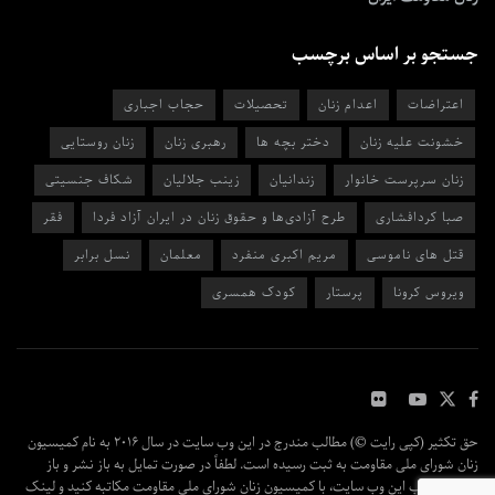
جستجو بر اساس برچسب
اعتراضات
اعدام زنان
تحصیلات
حجاب اجباری
خشونت علیه زنان
دختر بچه ها
رهبری زنان
زنان روستایی
زنان سرپرست خانوار
زندانیان
زینب جلالیان
شکاف جنسیتی
صبا کردافشاری
طرح آزادی‌ها و حقوق زنان در ایران آزاد فردا
فقر
قتل های ناموسی
مریم اکبری منفرد
معلمان
نسل برابر
ویروس کرونا
پرستار
کودک همسری
حق تکثیر (کپی رایت ©) مطالب مندرج در این وب سایت در سال ۲۰۱۶ به نام کمیسیون
زنان شورای ملی مقاومت به ثبت رسیده است. لطفاً در صورت تمایل به باز نشر و باز
پخش مطالب این وب سایت، با کمیسیون زنان شورای ملی مقاومت مکاتبه کنید و لینک