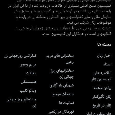
کمیسیون منبع اصلی بسیاری از اطلاعات دریافت شده از داخل ایران در
رابطه با زنان می باشد و در گردهمایی های کمیسیون های حقوق بشر
سازمان ملل و سایر کنفرانسهای بین المللی و منطقه ای در رابطه با
موضوعات زنان شرکت می کند.
شرکت در مبارزه بی امان علیه قوانین زن ستیز رژیم ایران بخشی از
فعالیتهای اعضاء و همکاران این کمیسیون است.
دسته ها
اخبار زنان
سخنرانی های مریم
کنفرانس روزجهانی زن
رجوی
اسناد
مریم رجوی
سخنرانیهای روز
اطلاعیه های
مقالات
جهانی زن
کمیسیون زنان
همبستگی
شهدای راه آزادی
بولتن ماهانه
ویدئو کلیپ
صفحات مرجع
زنان تأثیرگذار
ویدئوهای روز جهانی
فعالیت ها
زنان در تاریخ
زن
قهرمانان در زنجیر
زنان مقاومت ایران