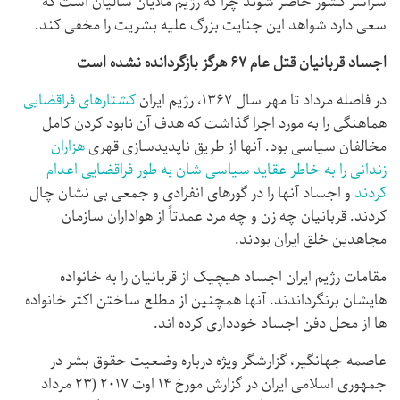
سراسر کشور حاضر شوند چرا که رژیم ملایان سالیان است که
سعی دارد شواهد این جنایت بزرگ علیه بشریت را مخفی کند.
اجساد قربانیان قتل عام ۶۷ هرگز بازگردانده نشده است
در فاصله مرداد تا مهر سال ۱۳۶۷، رژیم ایران
کشتارهای فراقضایی
هماهنگی را به مورد اجرا گذاشت که هدف آن نابود کردن کامل
مخالفان سیاسی بود. آنها از طریق ناپدیدسازی قهری
هزاران
زندانی را به خاطر عقاید سیاسی شان به طور فراقضایی اعدام
کردند
و اجساد آنها را در گورهای انفرادی و جمعی بی نشان چال
کردند. قربانیان چه زن و چه مرد عمدتاً از هواداران سازمان
مجاهدین خلق ایران بودند.
مقامات رژیم ایران اجساد هیچیک از قربانیان را به خانواده
هایشان برنگرداندند. آنها همچنین از مطلع ساختن اکثر خانواده
ها از محل دفن اجساد خودداری کرده اند.
عاصمه جهانگیر، گزارشگر ویژه درباره وضعیت حقوق بشر در
جمهوری اسلامی ایران در گزارش مورخ ۱۴ اوت ۲۰۱۷ (۲۳ مرداد