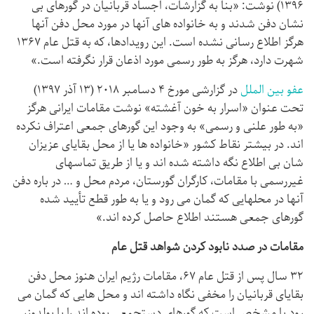
۱۳۹۶) نوشت:‌ «بنا به گزارشات، اجساد قربانیان در گورهای بی
نشان دفن شدند و به خانواده های آنها در مورد محل دفن آنها
هرگز اطلاع رسانی نشده است. این رویدادها، که به قتل عام ۱۳۶۷
شهرت دارد، هرگز به طور رسمی مورد اذعان قرار نگرفته است.»
عفو بین الملل
در گزارشی مورخ ۴ دسامبر ۲۰۱۸ (۱۳ آذر ۱۳۹۷)
تحت عنوان «اسرار به خون آغشته» نوشت مقامات ایرانی هرگز
«به طور علنی و رسمی» به وجود این گورهای جمعی اعتراف نکرده
اند. در بیشتر نقاط کشور «خانواده ها یا از محل بقایای عزیزان
شان بی اطلاع نگه داشته شده اند و یا از طریق تماسهای
غیررسمی با مقامات، کارگران گورستان، مردم محل و … در باره دفن
آنها در محلهایی که گمان می رود و یا به طور قطع تأیید شده
گورهای جمعی هستند اطلاع حاصل کرده اند.»
مقامات در صدد نابود کردن شواهد قتل عام
۳۲ سال پس از قتل عام ۶۷، مقامات رژیم ایران هنوز محل دفن
بقایای قربانیان را مخفی نگاه داشته اند و محل هایی که گمان می
رود یا مشخص است که گورهای دستجمعی بوده اند را با بولدوزر