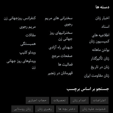
دسته ها
اخبار زنان
سخنرانی های مریم
کنفرانس روزجهانی زن
رجوی
اسناد
مریم رجوی
سخنرانیهای روز
اطلاعیه های
مقالات
جهانی زن
کمیسیون زنان
همبستگی
شهدای راه آزادی
بولتن ماهانه
ویدئو کلیپ
صفحات مرجع
زنان تأثیرگذار
ویدئوهای روز جهانی
فعالیت ها
زنان در تاریخ
زن
قهرمانان در زنجیر
زنان مقاومت ایران
جستجو بر اساس برچسب
اعتراضات
اعدام زنان
تحصیلات
حجاب اجباری
خشونت علیه زنان
دختر بچه ها
رهبری زنان
زنان روستایی