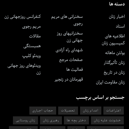
دسته ها
اخبار زنان
سخنرانی های مریم
کنفرانس روزجهانی زن
رجوی
اسناد
مریم رجوی
سخنرانیهای روز
اطلاعیه های
مقالات
جهانی زن
کمیسیون زنان
همبستگی
شهدای راه آزادی
بولتن ماهانه
ویدئو کلیپ
صفحات مرجع
زنان تأثیرگذار
ویدئوهای روز جهانی
فعالیت ها
زنان در تاریخ
زن
قهرمانان در زنجیر
زنان مقاومت ایران
جستجو بر اساس برچسب
اعتراضات
اعدام زنان
تحصیلات
حجاب اجباری
خشونت علیه زنان
دختر بچه ها
رهبری زنان
زنان روستایی