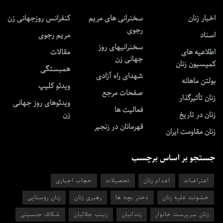
اخبار زنان
سخنرانی های مریم
کنفرانس روزجهانی زن
رجوی
اسناد
مریم رجوی
سخنرانیهای روز
اطلاعیه های
مقالات
جهانی زن
کمیسیون زنان
همبستگی
شهدای راه آزادی
بولتن ماهانه
ویدئو کلیپ
صفحات مرجع
زنان تأثیرگذار
ویدئوهای روز جهانی
فعالیت ها
زنان در تاریخ
زن
قهرمانان در زنجیر
زنان مقاومت ایران
جستجو بر اساس برچسب
اعتراضات
اعدام زنان
تحصیلات
حجاب اجباری
خشونت علیه زنان
دختر بچه ها
رهبری زنان
زنان روستایی
زنان سرپرست خانوار
زندانیان
زینب جلالیان
شکاف جنسیتی