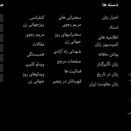
دسته ها
جس
اخبار زنان
سخنرانی های
کنفرانس
ا
مریم رجوی
روزجهانی زن
اسناد
خ
سخنرانیهای روز
مریم رجوی
اطلاعیه های
ز
جهانی زن
کمیسیون زنان
مقالات
ز
شهدای راه آزادی
بولتن ماهانه
همبستگی
ط
صفحات مرجع
زنان تأثیرگذار
ویدئو کلیپ
ق
فعالیت ها
ن
زنان در تاریخ
ویدئوهای روز
ن
.
قهرمانان در زنجیر
جهانی زن
زنان مقاومت ایران
ی