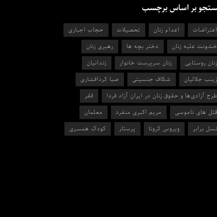
تجو بر اساس برچسب
عتراضات
اعدام زنان
تحصیلات
حجاب اجباری
شونت علیه زنان
دختر بچه ها
رهبری زنان
نان روستایی
زنان سرپرست خانوار
زندانیان
ینب جلالیان
شکاف جنسیتی
صبا کردافشاری
رح آزادی‌ها و حقوق زنان در ایران آزاد فردا
فقر
تل های ناموسی
مریم اکبری منفرد
معلمان
سل برابر
ویروس کرونا
پرستار
کودک همسری