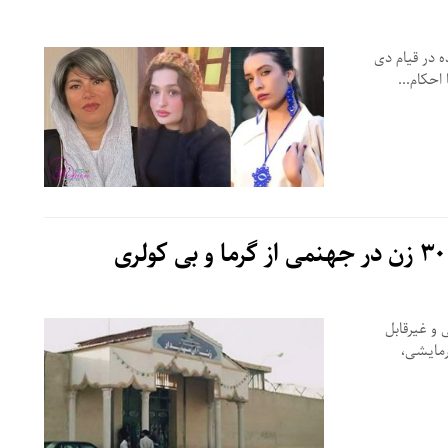
 در قیام دی
 و غیرقابل
رمایشی،