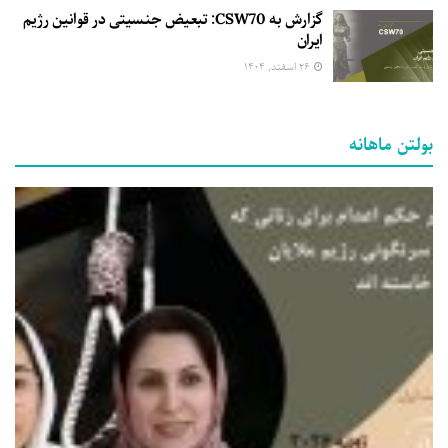
گزارش به CSW70: تبعیض جنسیتی در قوانین رژیم
ایران
۲۶ اسفند, ۱۴۰۴
بولتن ماهانه