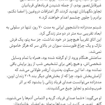
غیرقابل‌تصور بودم، از جمله شنیدن فریادهای قربانیان
تجاوز،نگهبانان تهدید کردند اگر اعترافات دروغین را امضا نکنم،
برادرم را جلوی چشمم اعدام خواهند کرد.»
شبنم مددزاده دانشجوی ایرانی به مدت ۷۰ روز، تنها در سلولی به
ابعاد تقریبی سه متر در دو متر زندگی کرد.
این اتاق تقریباً هیچ‌چیز در خود نداشت، جز سه پتو، یک فرش
نازک و یک چراغ فلورسنت سوزان در بالای سر که هرگز خاموش
نمی‌شد.
ساعتش هنگام ورود از او گرفته شده بود، همراه با تمام وسایل
شخصی‌اش، و هیچ راهی برای تشخیص شب از روز برایش باقی
نمانده بود. اما این سکوت به‌ندرت آن‌قدر طولانی می‌شد که
آرامش‌بخش شود، چرا که از بخش‌های دیگر بند ۲۰۹ زندان اوین،
مددزاده می‌توانست صدای فریاد زنانی را بشنود که بر اثر
ضرب‌وشتم و تجاوز جیغ می‌کشیدند.
او می‌گوید: «شما صدای فریاد، گریه و التماس آدم‌ها را می‌شنوید.
گاهی تصور می‌کنید این صداها متعلق به اعضای خانواده‌تان