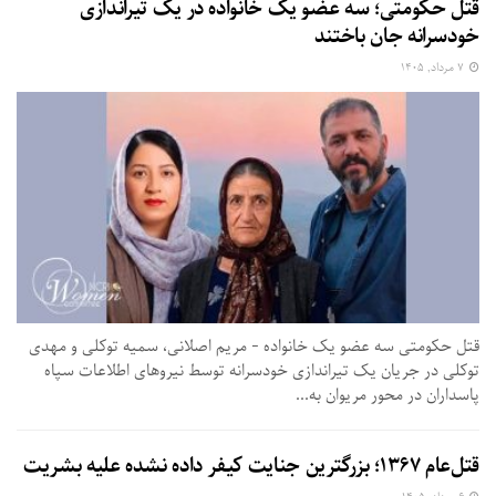
قتل حکومتی؛ سه عضو یک خانواده در یک تیراندازی
خودسرانه جان باختند
۷ مرداد, ۱۴۰۵
قتل حکومتی سه عضو یک خانواده - مریم اصلانی، سمیه توکلی و مهدی
توکلی در جریان یک تیراندازی خودسرانه توسط نیروهای اطلاعات سپاه
پاسداران در محور مریوان به...
قتل‌عام ۱۳۶۷؛ بزرگترین جنایت کیفر داده نشده علیه بشریت