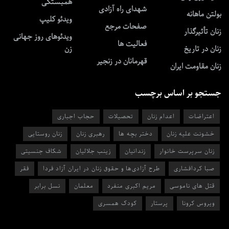
همبستگی
شهدای راه آزادی
بولتن ماهانه
ویدئو کلیپ
صفحات مرجع
زنان تأثیرگذار
ویدئوهای روز جهانی
فعالیت ها
زنان در تاریخ
زن
قهرمانان در زنجیر
زنان مقاومت ایران
جستجو بر اساس برچسب
اعتراضات
اعدام زنان
تحصیلات
حجاب اجباری
خشونت علیه زنان
دختر بچه ها
رهبری زنان
زنان روستایی
زنان سرپرست خانوار
زندانیان
زینب جلالیان
شکاف جنسیتی
صبا کردافشاری
طرح آزادی‌ها و حقوق زنان در ایران آزاد فردا
فقر
قتل های ناموسی
مریم اکبری منفرد
معلمان
نسل برابر
ویروس کرونا
پرستار
کودک همسری