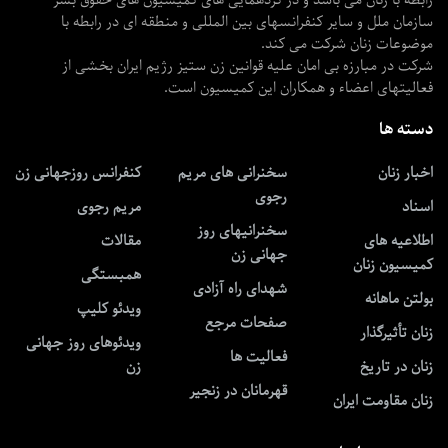
سازمان ملل و سایر کنفرانسهای بین المللی و منطقه ای در رابطه با
موضوعات زنان شرکت می کند.
شرکت در مبارزه بی امان علیه قوانین زن ستیز رژیم ایران بخشی از
فعالیتهای اعضاء و همکاران این کمیسیون است.
دسته ها
اخبار زنان
سخنرانی های مریم
کنفرانس روزجهانی زن
رجوی
اسناد
مریم رجوی
سخنرانیهای روز
اطلاعیه های
مقالات
جهانی زن
کمیسیون زنان
همبستگی
شهدای راه آزادی
بولتن ماهانه
ویدئو کلیپ
صفحات مرجع
زنان تأثیرگذار
ویدئوهای روز جهانی
فعالیت ها
زنان در تاریخ
زن
قهرمانان در زنجیر
زنان مقاومت ایران