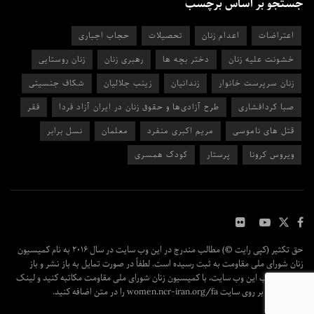
جستجو بر اساس برچسب
اعتراضات
اعدام زنان
تحصیلات
حجاب اجباری
خشونت علیه زنان
دختر بچه ها
رهبری زنان
زنان روستایی
زنان سرپرست خانوار
زندانیان
زینب جلالیان
شکاف جنسیتی
صبا کردافشاری
طرح آزادی‌ها و حقوق زنان در ایران آزاد فردا
فقر
قتل های ناموسی
مریم اکبری منفرد
معلمان
نسل برابر
ویروس کرونا
پرستار
کودک همسری
حق تکثیر (کپی رایت ©) مطالب مندرج در این وب سایت در سال ۲۰۱۶ به نام کمیسیون
زنان شورای ملی مقاومت به ثبت رسیده است. لطفاً در صورت تمایل به باز نشر و باز
پخش مطالب این وب سایت، با کمیسیون زنان شورای ملی مقاومت مکاتبه کنید و لینک
مقاله اصلی بر روی سایت women.ncr-iran.org/fa را در متن اضافه کنید.