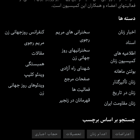
فعالیتهای اعضاء و همکاران این کمیسیون است.
دسته ها
اخبار زنان
سخنرانی های مریم
کنفرانس روزجهانی زن
رجوی
اسناد
مریم رجوی
سخنرانیهای روز
اطلاعیه های
مقالات
جهانی زن
کمیسیون زنان
همبستگی
شهدای راه آزادی
بولتن ماهانه
ویدئو کلیپ
صفحات مرجع
زنان تأثیرگذار
ویدئوهای روز جهانی
فعالیت ها
زنان در تاریخ
زن
قهرمانان در زنجیر
زنان مقاومت ایران
جستجو بر اساس برچسب
اعتراضات
اعدام زنان
تحصیلات
حجاب اجباری