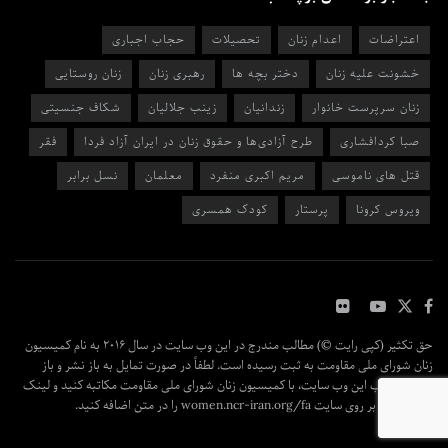
اعتراضات
اعدام زنان
تحصیلات
حجاب اجباری
خشونت علیه زنان
دختر بچه ها
رهبری زنان
زنان روستایی
زنان سرپرست خانوار
زندانیان
زینب جلالیان
شکاف جنسیتی
صبا کردافشاری
طرح آزادی‌ها و حقوق زنان در ایران آزاد فردا
فقر
قتل های ناموسی
مریم اکبری منفرد
معلمان
نسل برابر
ویروس کرونا
پرستار
کودک همسری
حق تکثیر (کپی رایت ©) مطالب مندرج در این وب سایت در سال ۲۰۱۶ به نام کمیسیون
زنان شورای ملی مقاومت به ثبت رسیده است. لطفاً در صورت تمایل به باز نشر و باز
پخش مطالب این وب سایت، با کمیسیون زنان شورای ملی مقاومت مکاتبه کنید و لینک
مقاله اصلی بر روی سایت women.ncr-iran.org/fa را در متن اضافه کنید.