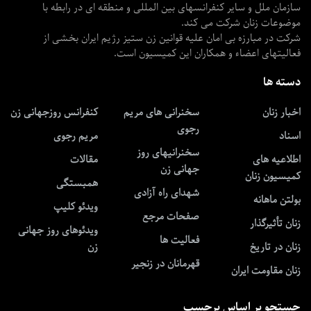
سازمان ملل و سایر کنفرانسهای بین المللی و منطقه ای در رابطه با
موضوعات زنان شرکت می کند.
شرکت در مبارزه بی امان علیه قوانین زن ستیز رژیم ایران بخشی از
فعالیتهای اعضاء و همکاران این کمیسیون است.
دسته ها
اخبار زنان
سخنرانی های مریم
کنفرانس روزجهانی زن
رجوی
اسناد
مریم رجوی
سخنرانیهای روز
اطلاعیه های
مقالات
جهانی زن
کمیسیون زنان
همبستگی
شهدای راه آزادی
بولتن ماهانه
ویدئو کلیپ
صفحات مرجع
زنان تأثیرگذار
ویدئوهای روز جهانی
فعالیت ها
زنان در تاریخ
زن
قهرمانان در زنجیر
زنان مقاومت ایران
جستجو بر اساس برچسب