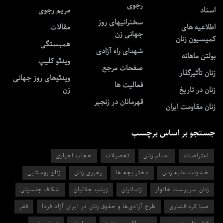
رجوی
اسناد
مریم رجوی
سخنرانیهای روز
اطلاعیه های
مقالات
جهانی زن
کمیسیون زنان
همبستگی
شهدای راه آزادی
بولتن ماهانه
ویدئو کلیپ
صفحات مرجع
زنان تأثیرگذار
ویدئوهای روز جهانی
فعالیت ها
زنان در تاریخ
زن
قهرمانان در زنجیر
زنان مقاومت ایران
جستجو بر اساس برچسب
اعتراضات
اعدام زنان
تحصیلات
حجاب اجباری
خشونت علیه زنان
دختر بچه ها
رهبری زنان
زنان روستایی
زنان سرپرست خانوار
زندانیان
زینب جلالیان
شکاف جنسیتی
صبا کردافشاری
طرح آزادی‌ها و حقوق زنان در ایران آزاد فردا
فقر