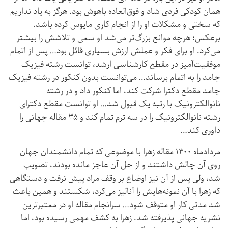
همان کودکی فردی شاد و فوق‌العاده باهوش بود. هرگز به یاد نداریم
که سختی و مشکلات او را از انجام کاری مایوس کرده باشد.
برعکس؛ هرچه موانع بزرگ‌تر می‌شد او سعی و تلاشش را بیشتر
می‌کرد. او برای فکر و عملش ارزش بسیاری قائل بود… پس از اتمام
موفقیت‌آمیز در مقطع کارشناسی ارشد، توانست رشته فیزیک
جامد را به اتمام برساند… می‌توانست بدون کنکور در رشته فیزیک
جامد مقطع دکترا شرکت کند، اما کنکور داد و در رشته
نانوالکترونیک با رتبه یک قبول شد… او توانست مقطع دکترای
رشته نانوالکترونیک را در سه ترم تمام کند و ۳۵ مقاله جهانی را
داوری کند…
مرداد‌ماه ۱۴۰۰ مقاله زهرا با موضوعی که تمام دانشمندان جهان
روی آن چالش داشتند و از حل آن عاجز مانده بودند، تصویب
شد، ولی پس از آن نیز اوضاع بر وقف مراد پیش نرفت و دستگاهی
که زهرا با آن نمونه‌هایش را آنالیز می‌کرد، شکستند و همین باعث
شد مدتی کار او متوقف شود… سرانجام مقاله او در معتبرترین
نشریه جهانی پذیرفته شد. زهرا به کشف مهمی رسیده بود، اما