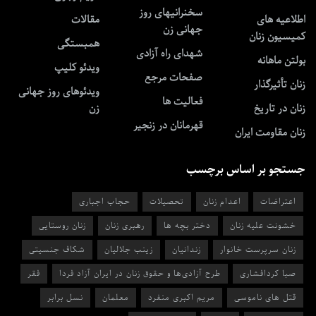
سخنرانیهای روز
اطلاعیه های
مقالات
جهانی زن
کمیسیون زنان
همبستگی
شهدای راه آزادی
بولتن ماهانه
ویدئو کلیپ
صفحات مرجع
زنان تأثیرگذار
ویدئوهای روز جهانی
فعالیت ها
زنان در تاریخ
زن
قهرمانان در زنجیر
زنان مقاومت ایران
جستجو بر اساس برچسب
اعتراضات
اعدام زنان
تحصیلات
حجاب اجباری
خشونت علیه زنان
دختر بچه ها
رهبری زنان
زنان روستایی
زنان سرپرست خانوار
زندانیان
زینب جلالیان
شکاف جنسیتی
صبا کردافشاری
طرح آزادی‌ها و حقوق زنان در ایران آزاد فردا
فقر
قتل های ناموسی
مریم اکبری منفرد
معلمان
نسل برابر