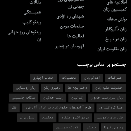
اطلاعیه های
مقالات
جهانی زن
کمیسیون زنان
همبستگی
شهدای راه آزادی
بولتن ماهانه
ویدئو کلیپ
صفحات مرجع
زنان تأثیرگذار
ویدئوهای روز جهانی
فعالیت ها
زنان در تاریخ
زن
قهرمانان در زنجیر
زنان مقاومت ایران
جستجو بر اساس برچسب
اعتراضات
اعدام زنان
تحصیلات
حجاب اجباری
خشونت علیه زنان
دختر بچه ها
رهبری زنان
زنان روستایی
زنان سرپرست خانوار
زندانیان
زینب جلالیان
شکاف جنسیتی
صبا کردافشاری
طرح آزادی‌ها و حقوق زنان در ایران آزاد فردا
فقر
قتل های ناموسی
مریم اکبری منفرد
معلمان
نسل برابر
ویروس کرونا
پرستار
کودک همسری