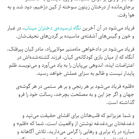
برجای‌مانده از درختان زیتون سوخته از کین دژخیم، دود شد و به
هوا رفت.
فریاد می‌شود در آن آخرین
نگاه ترسیده‌ی دختران میناب
، در غبار
و خون و گیس‌های آشفته‌ی ماسیده بر گردن‌های نحیف‌شان.
فریاد می‌شود در دادخواهی ماه‌منیر مولایی‌راد، مادر کیان پیرفلک،
آنگاه که از میان بازی کودکانه‌ی کیان، فرزند کشته‌شده‌اش در
اعتراضات ایذه، اندوهی بی‌پایان را به یاد می‌آورد و می‌نویسد ظلم
پایدار نیست و ظالم به سزای عملش خواهد رسید.
«قلم» فریاد می‌شود بر هر رنجی و بر هر ستمی در هر گوشه‌ی
جهان و اگر جز این و به مصلحت بچرخد، رسالت خود را فرو
گذاشته است.
و شما عزیزانم که قلب‌هاتان برای افشای حقیقت می‌تپد و
دغدغه‌تان بی‌دغدغه نوشتن از واقعیت است، شما که «قلم» و
مبارزه در راه برابری و رهایی را گرامی می‌دارید، تلاش آگاهانه و