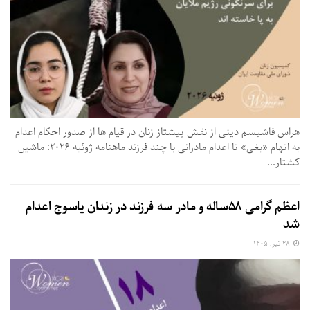
هراس فاشیسم دینی از نقش پیشتاز زنان در قیام ها از صدور احکام اعدام
به اتهام «بغی» تا اعدام مادرانی با چند فرزند ماهنامه ژوئیه ۲۰۲۶: ماشین
کشتار...
اعظم گرامی ۵۸ساله و مادر سه فرزند در زندان یاسوج اعدام
شد
۲۸ تیر, ۱۴۰۵