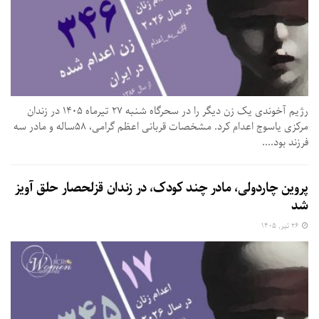
رژیم آخوندی یک زن دیگر را در سحرگاه شنبه ۲۷ تیرماه ۱۴۰۵ در زندان
مرکزی یاسوج اعدام کرد. مشخصات قربانی اعظم گرامی، ۵۸ساله و مادر سه
فرزند بود....
پروین چاردولی، مادر چند کودک، در زندان قزلحصار حلق آویز
شد
۲۶ تیر, ۱۴۰۵