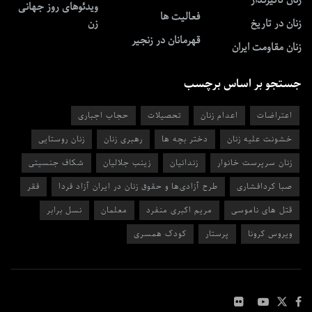
زنان تأثیرگذار
ویدئوهای روز جهانی
فعالیت ها
زنان در تاریخ
زن
قهرمانان در زنجیر
زنان مقاومت ایران
جستجو بر اساس برچسب
اعتراضات
اعدام زنان
تحصیلات
حجاب اجباری
خشونت علیه زنان
دختر بچه ها
رهبری زنان
زنان روستایی
زنان سرپرست خانوار
زندانیان
زینب جلالیان
شکاف جنسیتی
صبا کردافشاری
طرح آزادی‌ها و حقوق زنان در ایران آزاد فردا
فقر
قتل های ناموسی
مریم اکبری منفرد
معلمان
نسل برابر
ویروس کرونا
پرستار
کودک همسری