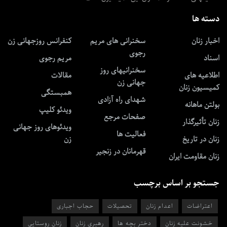
دسته ها
اخبار زنان
سخنرانی های مریم
کنفرانس روزجهانی زن
رجوی
اسناد
مریم رجوی
سخنرانیهای روز
اطلاعیه های
مقالات
جهانی زن
کمیسیون زنان
همبستگی
شهدای راه آزادی
بولتن ماهانه
ویدئو کلیپ
صفحات مرجع
زنان تأثیرگذار
ویدئوهای روز جهانی
فعالیت ها
زنان در تاریخ
زن
قهرمانان در زنجیر
زنان مقاومت ایران
جستجو بر اساس برچسب
اعتراضات
اعدام زنان
تحصیلات
حجاب اجباری
خشونت علیه زنان
دختر بچه ها
رهبری زنان
زنان روستایی