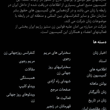
کمیسیون منبع اصلی بسیاری از اطلاعات دریافت شده از داخل ایران در
رابطه با زنان می باشد و در گردهمایی های کمیسیون های حقوق بشر
سازمان ملل و سایر کنفرانسهای بین المللی و منطقه ای در رابطه با
موضوعات زنان شرکت می کند.
شرکت در مبارزه بی امان علیه قوانین زن ستیز رژیم ایران بخشی از
فعالیتهای اعضاء و همکاران این کمیسیون است.
دسته ها
اخبار زنان
سخنرانی های مریم
کنفرانس روزجهانی زن
رجوی
اسناد
مریم رجوی
سخنرانیهای روز
اطلاعیه های
مقالات
جهانی زن
کمیسیون زنان
همبستگی
شهدای راه آزادی
بولتن ماهانه
ویدئو کلیپ
صفحات مرجع
زنان تأثیرگذار
ویدئوهای روز جهانی
فعالیت ها
زنان در تاریخ
زن
قهرمانان در زنجیر
زنان مقاومت ایران