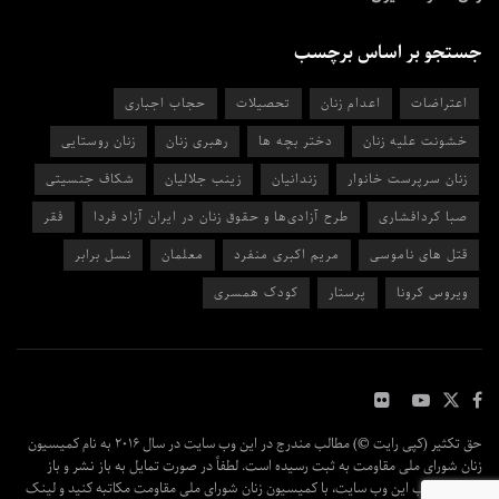
جستجو بر اساس برچسب
اعتراضات
اعدام زنان
تحصیلات
حجاب اجباری
خشونت علیه زنان
دختر بچه ها
رهبری زنان
زنان روستایی
زنان سرپرست خانوار
زندانیان
زینب جلالیان
شکاف جنسیتی
صبا کردافشاری
طرح آزادی‌ها و حقوق زنان در ایران آزاد فردا
فقر
قتل های ناموسی
مریم اکبری منفرد
معلمان
نسل برابر
ویروس کرونا
پرستار
کودک همسری
حق تکثیر (کپی رایت ©) مطالب مندرج در این وب سایت در سال ۲۰۱۶ به نام کمیسیون
زنان شورای ملی مقاومت به ثبت رسیده است. لطفاً در صورت تمایل به باز نشر و باز
پخش مطالب این وب سایت، با کمیسیون زنان شورای ملی مقاومت مکاتبه کنید و لینک