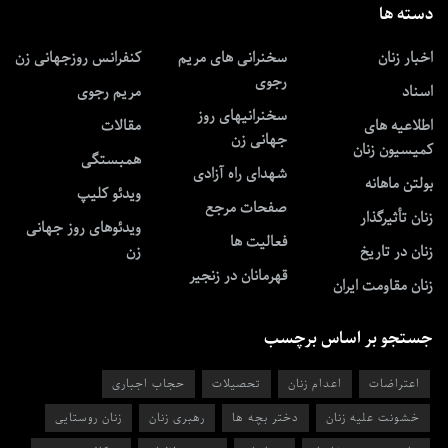
دسته ها
اخبار زنان
سخنرانی های مریم
کنفرانس روزجهانی زن
رجوی
اسناد
مریم رجوی
سخنرانیهای روز
اطلاعیه های
مقالات
جهانی زن
کمیسیون زنان
همبستگی
شهدای راه آزادی
بولتن ماهانه
ویدئو کلیپ
صفحات مرجع
زنان تأثیرگذار
ویدئوهای روز جهانی
فعالیت ها
زنان در تاریخ
زن
قهرمانان در زنجیر
زنان مقاومت ایران
جستجو بر اساس برچسب
اعتراضات
اعدام زنان
تحصیلات
حجاب اجباری
خشونت علیه زنان
دختر بچه ها
رهبری زنان
زنان روستایی