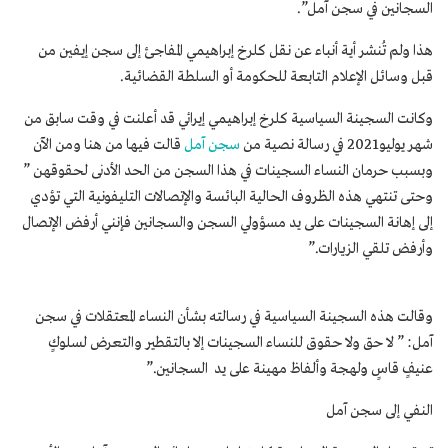
السجانين في سجن آمل”.
هذا ولم تُنشر أية أنباء عن نقل كلرخ إبراهيمي المفاجئ إلى سجن إيفين من
قبل وسائل الإعلام التابعة للحكومة أو السلطة القضائية.
وكانت السجينة السياسية كلرخ إبراهيمي إيرائي قد أعلنت في وقت سابق من
شهر يوليو2021 في رسالة نصية من
سجن آمل
قالت فيها من هنا ومن الآن
وبسبب حرمان النساء السجينات في هذا السجن من الحد الأدنى لحقوقهن ”
وحتى تنتهي هذه الظروف الحالية البائسة والإتصالات التليفونية التي تؤدي
إلى إهانة السجينات على يد مسؤولي السجن والسجانين فإنني أرفض الإتصال
وأرفض تلقي الزيارات.”
وقالت هذه السجينة السياسية في رسالته بشأن النساء المعتقلات في سجن
آمل: ” لا حق ولا حقوق للنساء السجينات إلا بالتقطير والتعرض لسلوكٍ
عنيفٍ قاسٍ ولهجة وألفاظ مهينة على يد السجانين.”
النفي إلى سجن آمل