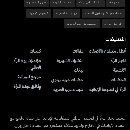
الممرضة
النساء الريفيات
جرائم الشرف
جيل المساواة
خطة حريات وحقوق النساء
زواج القاصرات
فيروس كورونا
قيادة المرأة
لسجينات السياسيات
التصنيفات
أبطال مكبلون بالأصفاد
المقالات
کلیبات
اخبار المرأة
النشرات الشهریة
مؤتمرات يوم المرأة
العالمي
الأنشطة
بیانات
مراجع ليبيرالية
الخطابات
خطابات مريم رجوي
وِثــائــق لجنــة المــرأة
المرأة في المقاومة الإيرانية
شهداء درب الحرية
عملت لجنة المرأة في المجلس الوطني للمقاومة الإيرانية على نطاق واسع مع
النساء الإيرانيات في الخارج ولديها علاقة مستقرة مع النساء داخل إيران.