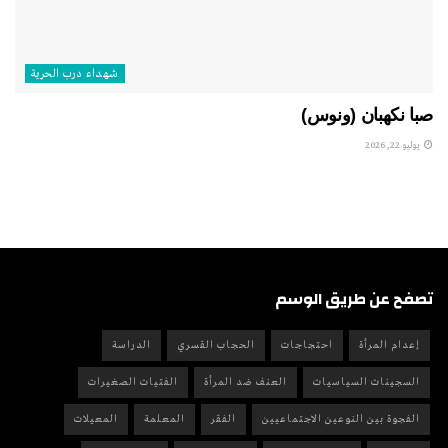
شهداء درب الحرية
صبا نكهبان (ونوس)
يوليو 22, 2026
تصفح عن طريق الوسم
إعدام المرأة
احتجاجات
الحجاب القسري
الدراسة
السجينات السياسيات
العنف ضد المرأة
الفتيات الصغيرات
الفجوة بين النوعين الاجتماعيين
الفقر
المعلمة
المعيلات