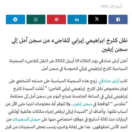
أبريل 20, 2022
نقل كلرخ ابراهيمي إيرايي المفاجىء من سجن آمل إلى
سجن إيفين
أعلن آرش صادقي يوم الثلاثاء 19 أبريل 2022 عن النقل المفاجىء للسجينة
السياسية كلرخ إبراهيمي إيرائي المحبوسة في سجن آمل.
كتب
آرش صادقي
زوج هذه السجينة السياسية على حسابه الشخصي على
تويتر بخصوص نقل كلرخ إبراهيمي إيرايي المفاجئ: ” نُقلت السيدة كلرخ
إبراهيمي إيرائي في الساعة الخامسة صباح اليوم من سجن آمل إلى محكمة
”مقدس “ الواقعة في
سجن إيفين
، ولا تتوفر أية معلومات لدينا حتى الآن عن
أسباب نقلها، وأضاف أن “السيدة إيرائي ترفض إجراء مكالمات هاتفية أوتلقي
الزيارات منذ ثلاثة أسابيع في موقفٍ احتجاجيٍ منها على
حرمان السجينات
من
الحد الأدنى لحقوقهن، عدا على إهانة وضرب وسب بعض السجينات من قبل