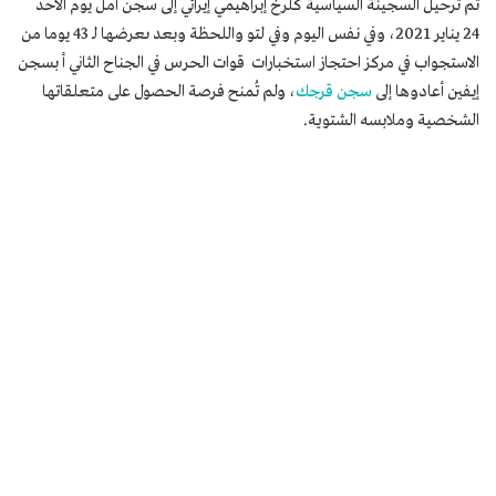
تم ترحيل السجينة السياسية كلرخ إبراهيمي إيرائي إلى سجن آمل يوم الأحد
24 يناير 2021، وفي نفس اليوم وفي لتو واللحظة وبعد ىعرضها لـ 43 يوما من
الاستجواب في مركز احتجاز استخبارات قوات الحرس في الجناح الثاني أ بسجن
إيفين أعادوها إلى
سجن قرجك
، ولم تُمنح فرصة الحصول على متعلقاتها
الشخصية وملابسه الشتوية.