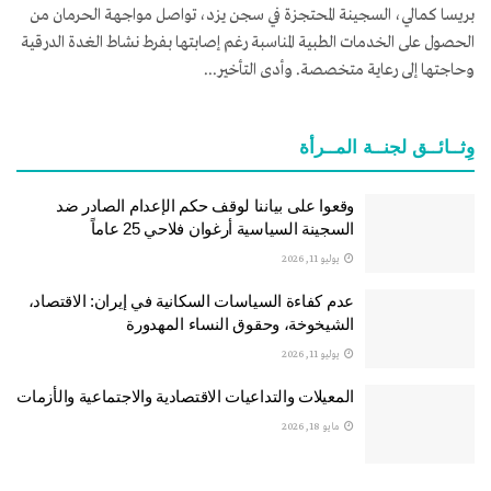
بريسا كمالي، السجينة المحتجزة في سجن يزد، تواصل مواجهة الحرمان من
الحصول على الخدمات الطبية المناسبة رغم إصابتها بفرط نشاط الغدة الدرقية
وحاجتها إلى رعاية متخصصة. وأدى التأخير...
وِثــائــق لجنــة المــرأة
وقعوا على بياننا لوقف حكم الإعدام الصادر ضد
السجينة السياسية أرغوان فلاحي 25 عاماً
يوليو 11, 2026
عدم كفاءة السياسات السكانية في إيران: الاقتصاد،
الشيخوخة، وحقوق النساء المهدورة
يوليو 11, 2026
المعيلات والتداعيات الاقتصادية والاجتماعية والأزمات
مايو 18, 2026