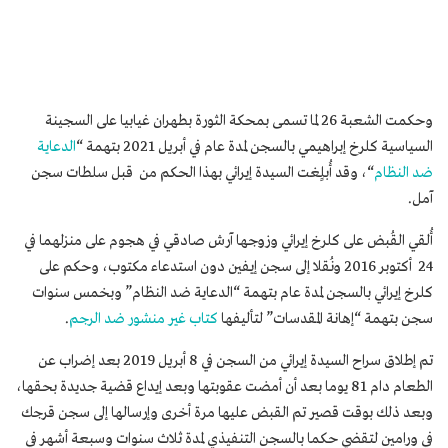
وحكمت الشعبة 26 لما تسمى بمحكة الثورة بطهران غيابيا على السجينة
السياسية كلرخ إبراهيمي بالسجن لمدة عام في أبريل 2021 بتهمة “
الدعاية
ضد النظام
“، وقد أُبلٍغت السيدة إيرائي بهذا الحكم من قبل سلطات سجن
آمل.
أُلقي القُبض على كلرخ إيرائي وزوجها آرش صادقي في هجوم على منزلهما في
24 أكتوبر 2016 ونُقلا إلى سجن إيفين دون استدعاء مكتوب، وحكم على
كلرخ إيرائي بالسجن لمدة عام بتهمة “الدعاية ضد النظام” وبخمس سنوات
سجن بتهمة “إهانة المقدسات” لتأليفها
كتاب غير منشور ضد الرجم
.
تم إطلاق سراح السيدة إيرائي من السجن في 8 أبريل 2019 بعد إضراب عن
الطعام دام 81 يوما بعد أن أمضت عقوبتها وبعد إيداع قضية جديدة بحقها،
وبعد ذلك بوقت قصير تم القبض عليها مرة أخرى وإرسالها إلى سجن قرجك
في ورامين لتقضي حكما بالسجن التنفيذي لمدة ثلاث سنوات وسبعة أشهر في