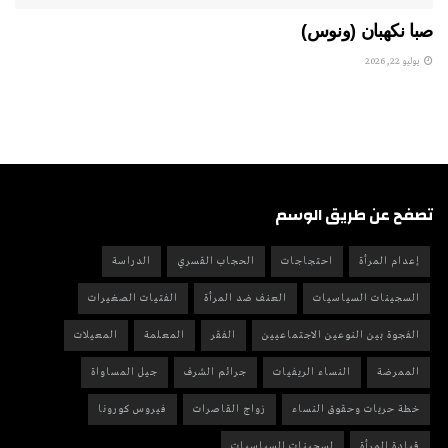
صبا نكهبان (ونوس)
يوليو 22, 2026
تصفح عن طريق الوسم
إعدام المرأة
احتجاجات
الحجاب القسري
الدراسة
السجينات السياسيات
العنف ضد المرأة
الفتيات الصغيرات
الفجوة بين النوعين الاجتماعيين
الفقر
المعلمة
المعيلات
الممرضة
النساء الريفيات
جرائم الشرف
جيل المساواة
خطة حريات وحقوق النساء
زواج القاصرات
فيروس كورونا
قيادة المرأة
لسجينات السياسيات