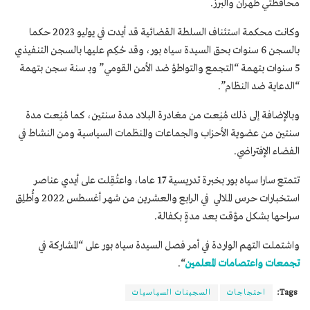
محافظتي طهران والبرز.
وكانت محكمة استئناف السلطة القضائية قد أيدت في يوليو 2023 حكما
بالسجن 6 سنوات بحق السيدة سياه بور، وقد حُكِم عليها بالسجن التنفيذي
5 سنوات بتهمة “التجمع والتواطؤ ضد الأمن القومي” وبـ سنة سجن بتهمة
“الدعاية ضد النظام”.
وبالإضافة إلى ذلك مُنِعت من مغادرة البلاد مدة سنتين، كما مُنِعت مدة
سنتين من عضوية الأحزاب والجماعات والمنظمات السياسية ومن النشاط في
الفضاء الإفتراضي.
تتمتع سارا سياه بور بخبرة تدريسية 17 عاما، واعتُقِلت على أيدي عناصر
استخبارات حرس الملالي في الرابع والعشرين من شهر أغسطس 2022 وأُطلِق
سراحها بشكل مؤقت بعد مدةٍ بكفالة.
واشتملت التهم الواردة في أمر فصل السيدة سياه بور على “المشاركة في
تجمعات واعتصامات المعلمين
“.
Tags:
احتجاجات
السجينات السياسيات