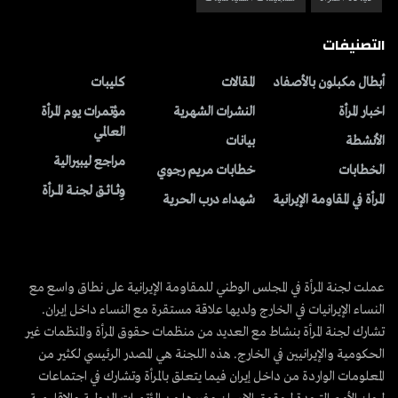
التصنيفات
أبطال مكبلون بالأصفاد
المقالات
کلیبات
اخبار المرأة
النشرات الشهریة
مؤتمرات يوم المرأة
العالمي
الأنشطة
بیانات
مراجع ليبيرالية
الخطابات
خطابات مريم رجوي
وِثــائــق لجنــة المــرأة
المرأة في المقاومة الإيرانية
شهداء درب الحرية
عملت لجنة المرأة في المجلس الوطني للمقاومة الإيرانية على نطاق واسع مع
النساء الإيرانيات في الخارج ولديها علاقة مستقرة مع النساء داخل إيران.
تشارك لجنة المرأة بنشاط مع العديد من منظمات حقوق المرأة والمنظمات غير
الحكومية والإيرانيين في الخارج. هذه اللجنة هي المصدر الرئيسي لكثير من
المعلومات الواردة من داخل إيران فيما يتعلق بالمرأة وتشارك في اجتماعات