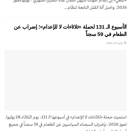
«البغي» إلى إعدام أمهات لديهن أطفال عدة التقرير الشهري - يوليو/تموز
2026: واصل آلة القتل التابعة لنظام...
الأسبوع الـ 131 لحملة «ثلاثاءات لا للإعدام»؛ إضراب عن
الطعام في 59 سجناً
يوليو 28, 2026
استمرت حملة «ثلاثاءات لا للإعدام» في أسبوعها الـ 131، يوم الثلاثاء 28 يوليو/
تموز 2026، بإضراب السجناء السياسيين عن الطعام في 59 سجناً في جميع