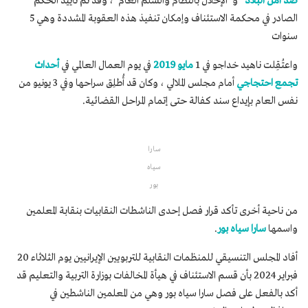
ضد أمن البلاد
” و”الإخلال بالنظام والسلم العام”، وقد تم تأييد الحكم
الصادر في محكمة الاستئناف وإمكان تنفيذ هذه العقوبة المشددة وهي 5
سنوات
واعتُقِلت ناهيد خداجو في 1
مايو 2019
في يوم العمال العالمي في
أحداث
تجمع احتجاجي
أمام مجلس الملالي ، وكان قد أُطلِق سراحها وفي 3 يونيو من
نفس العام بإيداع سند كفالة حتى إتمام المراحل القضائية.
سارا
سياه
بور
من ناحية أخرى تأكد قرار فصل إحدى الناشطات النقابيات بنقابة المعلمين
واسمها
سارا سياه بور
.
أفاد المجلس التنسيقي للمنظمات النقابية للتربويين الإيرانيين يوم الثلاثاء 20
فبراير 2024 بأن قسم الاستئناف في هيأة المخالفات بوزارة التربية والتعليم قد
أكد بالفعل على فصل سارا سياه بور وهي من المعلمين الناشطين في