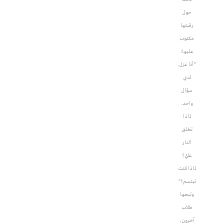
حول
رقبتها
مكتوب
عليها:
“أنا غزل.
لدي
سؤال
واحد.
لماذا
تطلق
النار
عليَّ؟
لماذا كنت
تبتسم؟”
وتبعها
طلاب
آخرون،