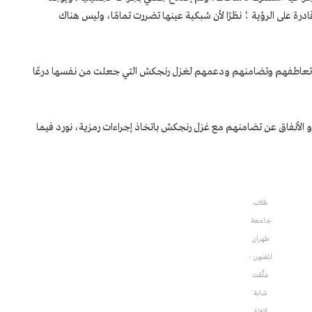
غزل قادرة على الرؤية ؛ نظرًا لأن شبكية عينها تضررت تمامًا، وليس هناك
ن تعاطفهم وتضامنهم ودعمهم لغزل رنجكش التي جعلت من نفسها درعًا
الأنفاق عن تضامنهم مع غزل رنجكش باتخاذ إجراءات رمزية، نورد فيما
طلاب
جامعة
طهران
للفنون –
علَّقت
شابة
لافتة