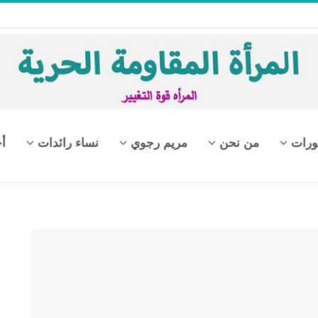
ورات
من نحن
مريم رجوي
نساء رائدات
أ