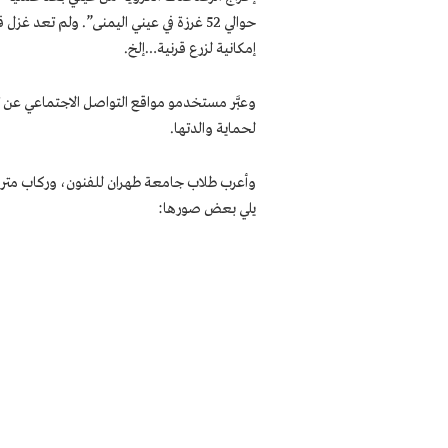
حوالي 52 غرزة في عيني اليمنى”. ولم تعد 
إمكانية لزرع قرنية…إلخ.
وعبَّر مستخدمو مواقع التواصل الاجتماعي ع
لحماية والدتها.
وأعرب طلاب جامعة طهران للفنون، وركاب مترو 
يلي بعض صورها: