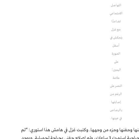
التواصل
الاجتماعي
تضامنًا
مع غزل
رنجكش في
أسفل
الصورة
على
اليمين؛
علامة
النصر على
الرغم من
إصابتها
بالرصاص
في عينها.
عينها وجفنها وجزء من وجهها. وكتبت غزل في هامش هذا استوري: “تم
إخراج الرصاصات الكروية من عيني بعد عملية جراحية استمرت 3 ساعات، وتم إصلاح جفني بجراحة تجميلية. ويوجد