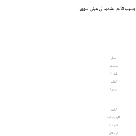
س بسبب الألم الشديد في عيني سوى:
غزل
رنجكش
قبل أن
تفقد
عينها
تُظهر
الرسومات
البيانية
لوسائل