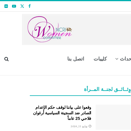
حداث
كليبات
اتصل بنا
وِثــائــق لجنــة المــرأة
وقعوا على بياننا لوقف حكم الإعدام
الصادر ضد السجينة السياسية أرغوان
فلاحي 25 عاماً
يوليو 11, 2026