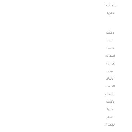
واصطفوا
خلفها.
وغطَّت
شابة
عينيها
بضمادة
في عربة
مترو
الأنفاق
الخاصة
بالنساء،
وكتبت
عليها
“غزل
رنجكش”.