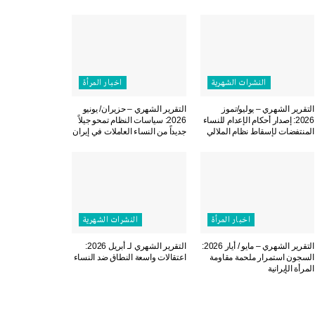
النشرات الشهریة
اخبار المرأة
التقرير الشهري – يوليو/تموز
التقرير الشهري – حزيران/ يونيو
2026: إصدار أحكام الإعدام للنساء
2026: سياسات النظام تمحو جيلاً
المنتفضات لإسقاط نظام الملالي
جديداً من النساء العاملات في إيران
اخبار المرأة
النشرات الشهریة
التقرير الشهري – مايو / أيار 2026:
التقرير الشهري لـ أبريل 2026:
السجون استمرار ملحمة مقاومة
اعتقالات واسعة النطاق ضد النساء
المرأة الإيرانية