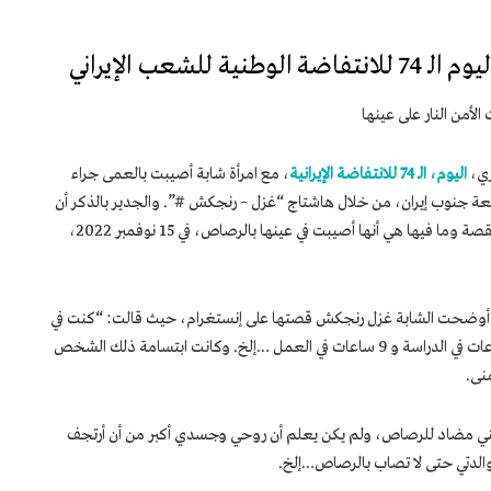
لشعب الإيراني
أمن النار على عينها
زي،
اليوم، الـ 74 للانتفاضة الإيرانية
، مع امرأة شابة أصيبت بالعمى جراء
واقعة جنوب إيران، من خلال هاشتاج “غزل – رنجكش #”. والجدير بالذكر أن
الشابة غزل رنجكش طالبة في كلية الحقوق. والقصة وما فيها هي أنها أصيبت في عينها بالرصاص، في 15 نوفمبر 2022،
، أوضحت الشابة غزل رنجكش قصتها على إنستغرام، حيث قالت: “كنت في
طريقي عائدة إلى المنزل لأستريح بعد قضاء 4 ساعات في الدراسة و 9 ساعات في العمل …إلخ. وكانت ابتسامة ذلك الشخص
منى.
 أنني مضاد للرصاص، ولم يكن يعلم أن روحي وجسدي أكبر من أن أرتجف
والدتي حتى لا تصاب بالرصاص…إلخ.