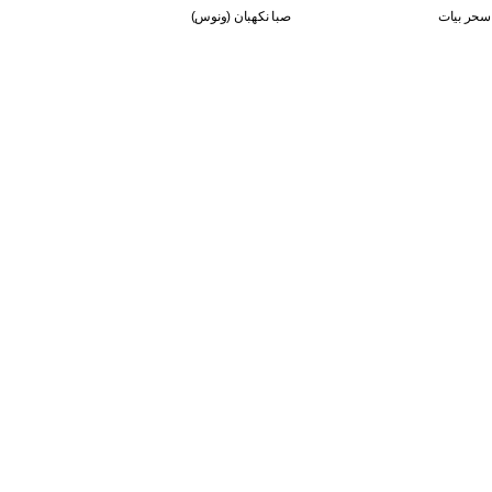
سحر بيات
صبا نكهبان (ونوس)