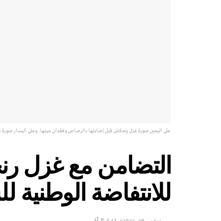
على اليمين صورة غزل رنجكش قبل إصابتها بالرصاص وفقدان عينها. وعلى اليسار صورة 
للانتفاضة الوطنية ل