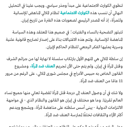
تنطوي الكوارث الاجتماعية على مبدأ وجذر سياسي. ويجب علينا في التحليل
النهائي أن ننسب هذه
الكوارث الاجتماعية
لنظام الملالي المناهض للإنسانية
وللمرأة، إذ أنه المصدر الرئيسي لصعوبات هذه الفترة من تاريخ إيران.
تتبلور التضحية بالنساء والفتيات؛ في صميم هذا المعتقد وهذه السياسة
المناهضة للإنسانية. وتتم هذه الاغتيالات بناءً على إصدار تصاريح قانونية علنية
وسرية يمليها الفكر الرجعي للنظام الحاكم لإيران.
إن سلطة الملالي هي المتهم الأول بارتكاب سلسلة لا نهاية لها من جرائم الشرف
وقتل المرأة في إيران. ولم يتم حتى الآن تجريم
العنف ضد المرأة،
ومشروع
القانون الخاص به حبيس الأدراج في مجلس شورى الملالي، على الرغم من مرور
11 عامًا من العنف ضد المرأة.
ولا شك في أن وصول العنف إلى درجة قتل المرأة لقضية تعاني منها جميع نساء
العالم تقريبًا. وما هو مختلف في إيران هو القانون والنظام الذي – في مواجهة
الالتزامات الدولية – يبنى أسس سلطته على مناهضة المرأة، ويشجع ويدعم
أكثر الآراء والثقافات تخلفًا لممارسة العنف ضد المرأة.