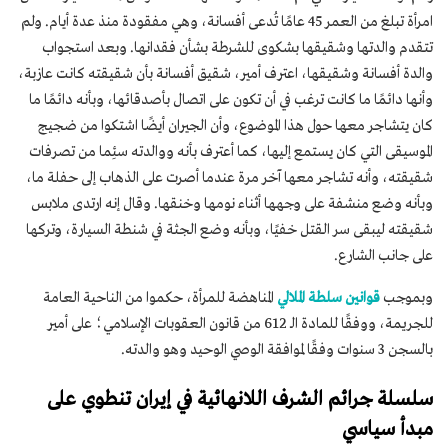
امرأة تبلغ من العمر 45 عامًا تُدعى أفسانة، وهي مفقودة منذ عدة أيام. ولم
تتقدم والدتها وشقيقها بشكوى للشرطة بشأن فقدانها. وبعد استجواب
والدة أفسانة وشقيقها، اعترف أمير، شقيق أفسانة بأن شقيقته كانت عازبة،
وأنها دائمًا ما كانت ترغب في أن تكون على اتصال بأصدقائها، وبأنه دائمًا ما
كان يتشاجر معها حول هذا الموضوع، وأن الجيران أيضًا اشتكوا من ضجيج
الموسيقى التي كان يستمع إليها، كما أعترف بأنه ووالدته سئِما من تصرفات
شقيقته، وأنه تشاجر معها آخر مرة عندما أصرت على الذهاب إلى حفلة ما،
وبأنه وضع منشفة على وجهها أثناء نومها وخنقها. وقال إنه ارتدى ملابس
شقيقته ليبقى سر القتل خفيًا، وبأنه وضع الجثة في شنطة السيارة، وتركها
على جانب الشارع.
وبموجب
قوانين سلطة الملالي
المناهضة للمرأة، حكموا من الناحية العامة
للجريمة، ووفقًا للمادة الـ 612 من قانون العقوبات الإسلامي؛ على أمير
بالسجن 3 سنوات وفقًا لموافقة الوصي الوحيد وهو والدته.
سلسلة جرائم الشرف اللانهائية في إيران تنطوي على
مبدأ سياسي