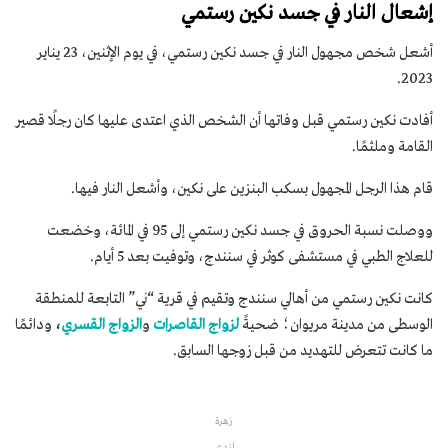
إشعال النار في جسد نكين رستمي
أشعل شخص مجهول النار في جسد نكين رستمي، في يوم الإثنين، 23 يناير
2023.
أفادت نكين رستمي قبل وفاتها أن الشخص الذي اعتدى عليها كان رجلًا قصير
القامة وملثمًا.
قام هذا الرجل المجهول بسكب البنزين على نكين، وأشعل النار فيها.
ووصلت نسبة الحروق في جسد نكين رستمي إلى 95 في المائة، وخضعت
للعلاج الطبي في مستشفى كوثر في سنندج، وتوفيت بعد 5 أيام.
كانت نكين رستمي من أهالي سنندج وتقيم في قرية “ني” التابعة للمنطقة
الوسطى من مدينة مريوان؛ ضحيةً
لزواج القاصرات
و
الزواج القسري
،
ودائمًا
ما كانت تتعرض للتهديد من قبل زوجها السابق.
زهرة
لندي