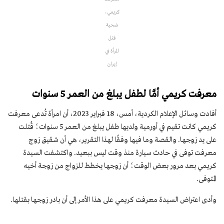
كريمي،
ضحية
قتل
المرأة في
إيران
معرفت كريمي أمَّا لطفل يبلغ من العمر 5 سنوات
أفادت وسائل الإعلام الكردية، أمس، 18 فبراير 2023، أن امرأة تُدعى معرفت
كريمي كانت تقيم في أورمية ولديها طفل يبلغ من العمر 5 سنوات؛ قُتلت
على يد زوجها. والقصة وما فيها وفقًا لهذا التقرير، هي أن شقيق زوج
معرفت توفى في حادث سيارة منذ وقت ليس ببعيد. واكتشفت السيدة
كريمي بعد مرور بعض الوقت؛ أن زوجها يخطط للزواج من زوجة أخيه
المتوفى.
وأدى اعتراض السيدة معرفت كريمي على هذا الأمر إلى أن بادر زوجها بقتلها.