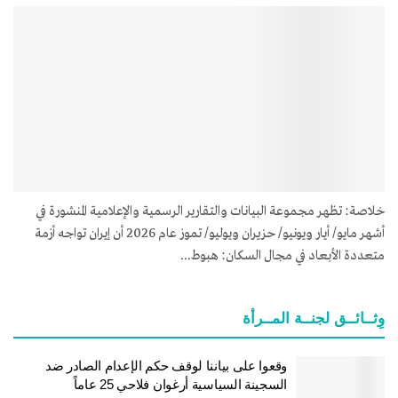
خلاصة: تظهر مجموعة البيانات والتقارير الرسمية والإعلامية المنشورة في
أشهر مايو/ أيار ويونيو/ حزيران ويوليو/ تموز عام 2026 أن إيران تواجه أزمة
متعددة الأبعاد في مجال السكان: هبوط...
وِثــائــق لجنــة المــرأة
وقعوا على بياننا لوقف حكم الإعدام الصادر ضد
السجينة السياسية أرغوان فلاحي 25 عاماً