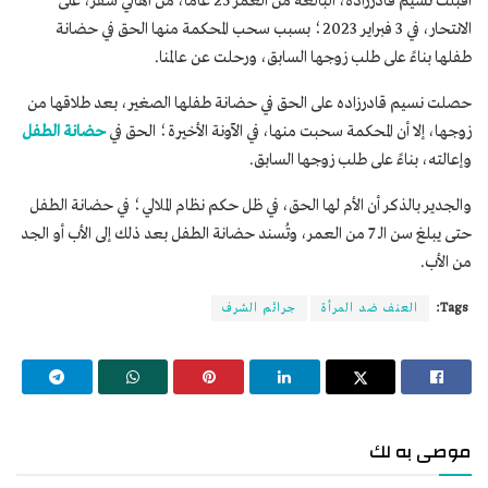
أقبلت نسیم قادرزاده، البالغة من العمر 25 عامًا، من أهالي سقز، على
الانتحار، في 3 فبراير 2023؛ بسبب سحب المحكمة منها الحق في حضانة
طفلها بناءً على طلب زوجها السابق، ورحلت عن عالمنا.
حصلت نسيم قادرزاده على الحق في حضانة طفلها الصغير، بعد طلاقها من
زوجها، إلا أن المحكمة سحبت منها، في الآونة الأخيرة؛ الحق في
حضانة الطفل
وإعالته، بناءً على طلب زوجها السابق.
والجدير بالذكر أن الأم لها الحق، في ظل حكم نظام الملالي؛ في حضانة الطفل
حتى يبلغ سن الـ 7 من العمر، وتُسند حضانة الطفل بعد ذلك إلى الأب أو الجد
من الأب.
Tags:
العنف ضد المرأة
جرائم الشرف
موصى به لك