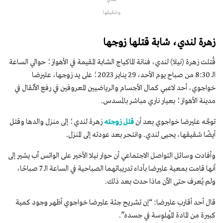
وشقيقها
زهرة لندي، شابة قتلها زوجها
قُتلت زهرة (نيلا) لندي، فنانة الماكياج الشابة المقيمة في الأهواز؛ حوالي الساعة
الـ 8:30 من صباح يوم الأحد، 29 يناير 2023؛ على يد زوجها، عليرضا
خواجوي، أحد لاعبي كمال الأجسام والرياضيين المعروفين في رفع الأثقال في
مدينة الأهواز؛ بعيار ناري مباشر بالمسدس.
توجَّه عليرضا خواجوي بعد أن
قتل زوجته
زهرة لندي؛ إلى منزل والدها وقتل
أيضًا شقيقها، يحيى لندي. وانتحر بعد عودته إلى المنزل.
وأفادت وسائل التواصل الاجتماعي أن حوار نيلا الأخير على الواتس آب يشير إلى
أنها قامت بمعية عليرضا بأداء تدريباتهما الصباحية في الساعة الـ 7 صباحًا،
ولم يُعرف حتى الآن ماذا حدث بعد ذلك.
قال أحد أقارب عليرضا: “إن تشريح جثة عليرضا خواجوي أظهر وجود كمية
كبيرة من المادة المُهلوِسة في جسده”.