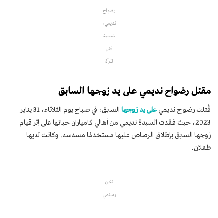
رضواح
نديمي،
ضحية
قتل
المرأة
مقتل رضواح نديمي على يد زوجها السابق
قُتلت رضواح نديمي
على يد زوجها
السابق، في صباح يوم الثلاثاء، 31 يناير
2023، حيث فقدت السيدة نديمي من أهالي كامياران حياتها على إثر قيام
زوجها السابق بإطلاق الرصاص عليها مستخدمًا مسدسه. وكانت لديها
طفلان.
نكين
رستمي