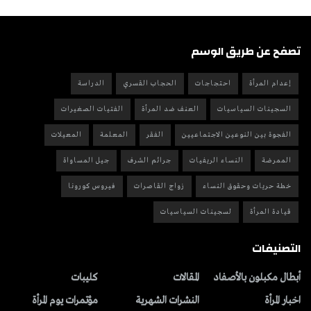
تصفح عن طريق الوسم
إعدام المرأة
احتجاجات
الحجاب القسري
الدراسة
السجينات السياسيات
العنف ضد المرأة
الفتيات الصغيرات
الفجوة بين النوعين الاجتماعيين
الفقر
المعلمة
المعيلات
الممرضة
النساء الريفيات
جرائم الشرف
جيل المساواة
خطة حريات وحقوق النساء
زواج القاصرات
فيروس كورونا
قيادة المرأة
لسجينات السياسيات
التصنيفات
أبطال مكبلون بالأصفاد
المقالات
کلیبات
اخبار المرأة
النشرات الشهریة
مؤتمرات يوم المرأة