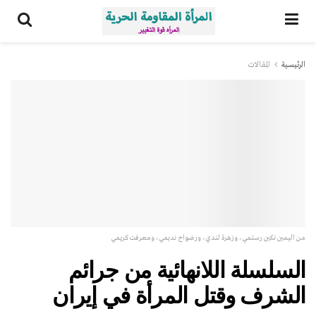
الرئيسية
المقالات
من اليمين نكين رستمي، وزهرة لندي، ورضواح نديمي، ومعرفت كريمي
السلسلة اللانهائية من جرائم
الشرف وقتل المرأة في إيران