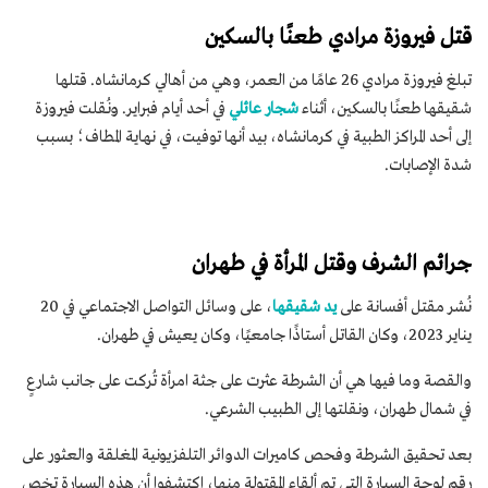
قتل فيروزة مرادي طعنًا بالسكين
تبلغ فيروزة مرادي 26 عامًا من العمر، وهي من أهالي كرمانشاه. قتلها
شقيقها طعنًا بالسكين، أثناء
شجار عائلي
في أحد أيام فبراير. ونُقلت فيروزة
إلى أحد المراكز الطبية في كرمانشاه، بيد أنها توفيت، في نهاية المطاف؛ بسبب
شدة الإصابات.
جرائم الشرف وقتل المرأة في طهران
نُشر مقتل أفسانة على
يد شقيقها
، على وسائل التواصل الاجتماعي في 20
يناير 2023، وكان القاتل أستاذًا جامعيًا، وكان يعيش في طهران.
والقصة وما فيها هي أن الشرطة عثرت على جثة امرأة تُركت على جانب شارعٍ
في شمال طهران، ونقلتها إلى الطبيب الشرعي.
بعد تحقيق الشرطة وفحص كاميرات الدوائر التلفزيونية المغلقة والعثور على
رقم لوحة السيارة التي تم ألقاء المقتولة منها، اكتشفوا أن هذه السيارة تخص