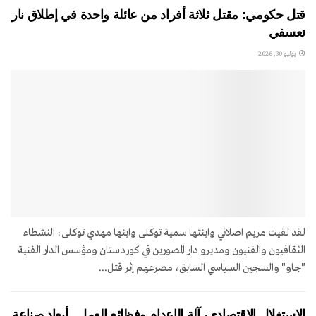
قتل حكومي: مقتل ثلاثة أفراد من عائلة واحدة في إطلاق نار
تعسفي
يوليو 30, 2026
لقد لقيت مريم اصلاني وابنتها سمية توکلی وابنها مهدي توکلی، النشطاء
الثقافيون والفنيون ومديرو دار المصورين في كوردستان ومؤسس الدار الفنية
"جاو" والسجين السياسي السابق، مصرعهم إثر قتل...
الاستغلال الاقتصادي، آلة الإعدام وفظائع العمل.. أبعاد صناعة