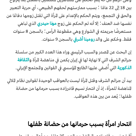
وعلى الرغم من أنه يتم الحكم على المتظاهرين المعتقلين بالسجن بما يتراوح
بين 18 إلى 22 عامًا ؛ بسبب ممارستهم لحقهم الطبيعي، أي حرية التعبير
والحق في التجمع، ويتم الحكم بالإعدام على المرأة التي تقتل زوجها دفاعًا عن
نفسها ضد العنف؛ إلا أنه تم الحكم على زوج
مونا حيدري
الذي تباهي
مستعرضًا جريمته في الشوارع وهي مقطوعة الرأس؛ بالسجن 8 سنوات
فقط. وحُكم على والد
رومينا أشرفي
بالسجن 9 سنوات.
إن البحث عن المصدر والسبب الرئيسي وراء هذا العدد الكبير من سلسلة
جرائم الشرف التي لا نهاية لها في إيران يكمن في مناهضة المرأة و
الثقافة
الذكورية
التي أُضفي عليها الطابع المؤسسي في القوانين والمجتمع الإيراني.
بيد أن جرائم الشرف وقتل المرأة ليست بالعواقب الوحيدة لقوانين نظام الملالي
المناهضة للمرأة، إذ أن انتحار نسيم قادرزاده بسبب حرمانها من حضانة
طفلها؛ يُعد من بين هذه العواقب.
انتحار امرأة بسبب حرمانها من حضانة طفلها